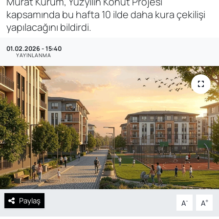
Murat Kurum, Yüzyılın Konut Projesi
kapsamında bu hafta 10 ilde daha kura çekilişi
SAĞLIK
yapılacağını bildirdi.
01.02.2026 - 15:40
YAYINLANMA
Paylaş
-
+
A
A