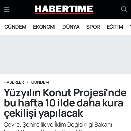
GÜNDEM
Eskişehir Nöbetçi Eczaneler
GÜNDEM
EKONOMİ
DÜNYA
SPOR
EĞİTİM
EKONOMİ
Eskişehir Hava Durumu
DÜNYA
Eskişehir Namaz Vakitleri
SPOR
Eskişehir Trafik Yoğunluk Haritası
EĞİTİM
Süper Lig Puan Durumu ve Fikstür
HABERLER
GÜNDEM
Yüzyılın Konut Projesi'nde
YAŞAM
Tüm Manşetler
bu hafta 10 ilde daha kura
çekilişi yapılacak
SİYASET
Son Dakika Haberleri
Çevre, Şehircilik ve İklim Değişikliği Bakanı
ASAYİŞ
Haber Arşivi