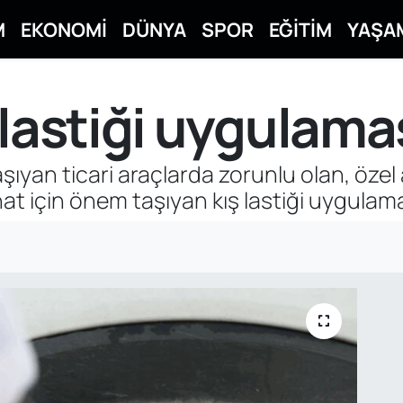
M
EKONOMİ
DÜNYA
SPOR
EĞİTİM
YAŞA
 lastiği uygulama
aşıyan ticari araçlarda zorunlu olan, öze
t için önem taşıyan kış lastiği uygulamas