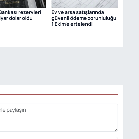
ankası rezervleri
Ev ve arsa satışlarında
lyar dolar oldu
güvenli ödeme zorunluluğu
1 Ekim'e ertelendi