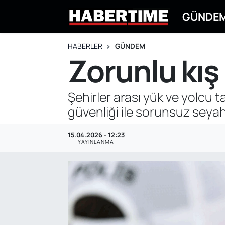
GÜNDE
GÜNDEM
Eskişehir Nöbetçi Eczaneler
HABERLER
GÜNDEM
Zorunlu kış
EKONOMİ
Eskişehir Hava Durumu
DÜNYA
Eskişehir Namaz Vakitleri
Şehirler arası yük ve yolcu t
güvenliği ile sorunsuz seyaha
SPOR
Eskişehir Trafik Yoğunluk Haritası
15.04.2026 - 12:23
EĞİTİM
Süper Lig Puan Durumu ve Fikstür
YAYINLANMA
YAŞAM
Tüm Manşetler
SİYASET
Son Dakika Haberleri
ASAYİŞ
Haber Arşivi