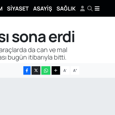
M
SİYASET
ASAYİŞ
SAĞLIK
sı sona erdi
l araçlarda da can ve mal
ı bugün itibarıyla bitti.
-
+
A
A