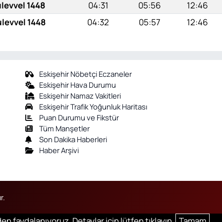
ulevvel 1448
04:31
05:56
12:46
ulevvel 1448
04:32
05:57
12:46
Eskişehir Nöbetçi Eczaneler
Eskişehir Hava Durumu
Eskişehir Namaz Vakitleri
Eskişehir Trafik Yoğunluk Haritası
Puan Durumu ve Fikstür
Tüm Manşetler
Son Dakika Haberleri
Haber Arşivi
r.
en faydalanıyoruz. Detaylar için lütfen tıklayın.
Tamam