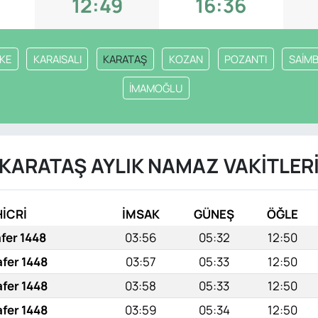
12:49
16:36
EKE
KARAISALI
KARATAŞ
KOZAN
POZANTI
SAİMB
İMAMOĞLU
KARATAŞ AYLIK NAMAZ VAKITLER
HİCRİ
İMSAK
GÜNEŞ
ÖĞLE
afer 1448
03:56
05:32
12:50
afer 1448
03:57
05:33
12:50
afer 1448
03:58
05:33
12:50
afer 1448
03:59
05:34
12:50