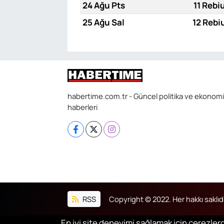
24 Ağu Pts
11 Rebi
25 Ağu Sal
12 Rebi
habertime.com.tr - Güncel politika ve ekonomi
haberleri
RSS
Copyright © 2022. Her hakkı saklıdı
En iyi site deneyimi sağlamak için çerezlerd