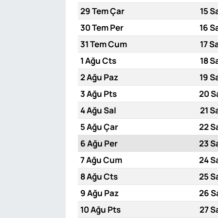
29 Tem Çar
15 S
30 Tem Per
16 S
31 Tem Cum
17 S
1 Ağu Cts
18 S
2 Ağu Paz
19 S
3 Ağu Pts
20 S
4 Ağu Sal
21 S
5 Ağu Çar
22 S
6 Ağu Per
23 S
7 Ağu Cum
24 S
8 Ağu Cts
25 S
9 Ağu Paz
26 S
10 Ağu Pts
27 S