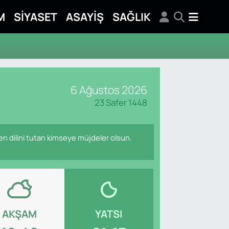
M
SİYASET
ASAYİŞ
SAĞLIK
6 Ağustos 2026
23 Safer 1448
den dilini tutan kimseye müjdeler olsun.
AKŞAM
YATSI