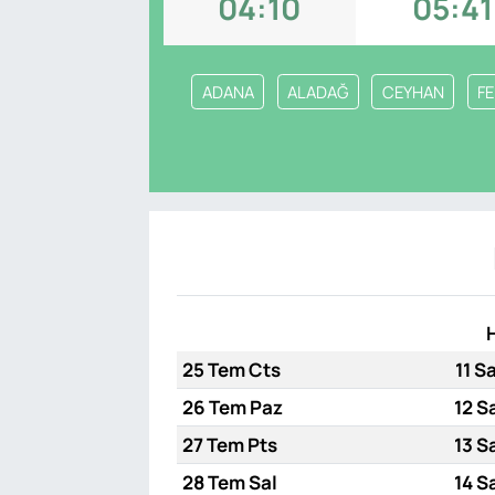
04:10
05:41
SAĞLIK
ADANA
ALADAĞ
CEYHAN
F
25 Tem Cts
11 S
26 Tem Paz
12 S
27 Tem Pts
13 S
28 Tem Sal
14 S