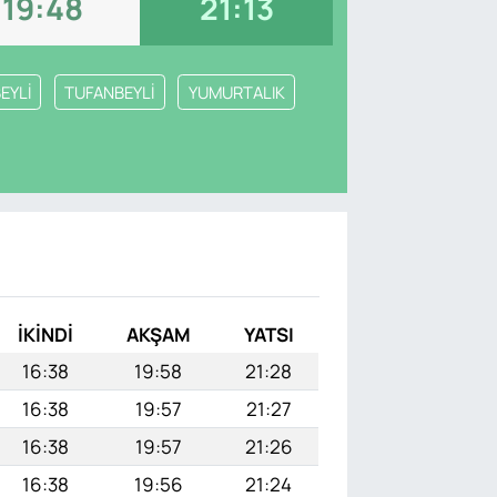
19:48
21:13
EYLİ
TUFANBEYLİ
YUMURTALIK
I
İKINDI
AKŞAM
YATSI
16:38
19:58
21:28
16:38
19:57
21:27
16:38
19:57
21:26
16:38
19:56
21:24