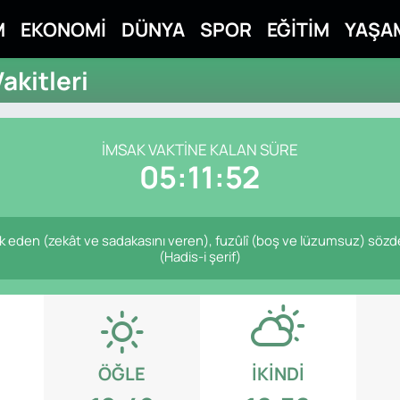
M
EKONOMİ
DÜNYA
SPOR
EĞİTİM
YAŞA
kitleri
İMSAK VAKTINE KALAN SÜRE
05:11:51
nfâk eden (zekât ve sadakasını veren), fuzûlî (boş ve lüzumsuz) söz
(Hadis-i şerif)
ÖĞLE
İKINDI