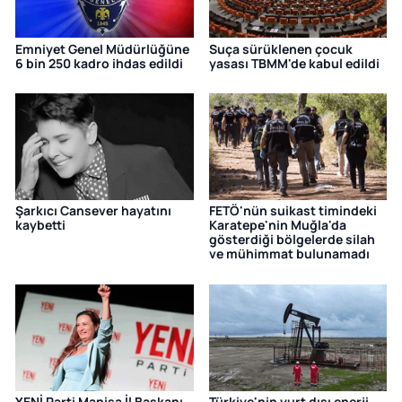
Emniyet Genel Müdürlüğüne
Suça sürüklenen çocuk
6 bin 250 kadro ihdas edildi
yasası TBMM'de kabul edildi
Şarkıcı Cansever hayatını
FETÖ'nün suikast timindeki
kaybetti
Karatepe'nin Muğla'da
gösterdiği bölgelerde silah
ve mühimmat bulunamadı
YENİ Parti Manisa İl Başkanı
Türkiye'nin yurt dışı enerji