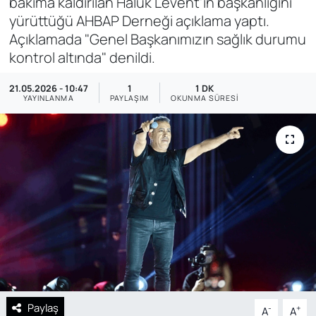
bakıma kaldırılan Haluk Levent'in başkanlığını
yürüttüğü AHBAP Derneği açıklama yaptı.
SAĞLIK
Açıklamada "Genel Başkanımızın sağlık durumu
kontrol altında" denildi.
21.05.2026 - 10:47
1
1 DK
YAYINLANMA
PAYLAŞIM
OKUNMA SÜRESI
Paylaş
-
+
A
A