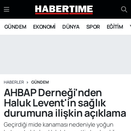
GÜNDEM
Eskişehir Nöbetçi Eczaneler
GÜNDEM
EKONOMİ
DÜNYA
SPOR
EĞİTİM
EKONOMİ
Eskişehir Hava Durumu
DÜNYA
Eskişehir Namaz Vakitleri
SPOR
Eskişehir Trafik Yoğunluk Haritası
EĞİTİM
Süper Lig Puan Durumu ve Fikstür
HABERLER
GÜNDEM
AHBAP Derneği'nden
YAŞAM
Tüm Manşetler
Haluk Levent'in sağlık
durumuna ilişkin açıklama
SİYASET
Son Dakika Haberleri
Geçirdiği mide kanaması nedeniyle yoğun
ASAYİŞ
Haber Arşivi