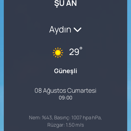
ŞU AN
SAĞLIK
Aydın
°
29
Güneşli
08 Ağustos Cumartesi
09:00
Nem: %43, Basınç: 1007 hpa hPa,
Rüzgar: 1.50 m/s