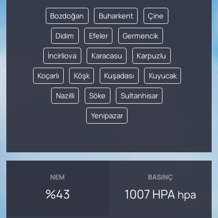
Bozdoğan
Buharkent
Çine
Didim
Efeler
Germencik
İncirliova
Karacasu
Karpuzlu
Koçarlı
Köşk
Kuşadası
Kuyucak
Nazilli
Söke
Sultanhisar
Yenipazar
NEM
BASINÇ
%43
1007 HPA
hpa