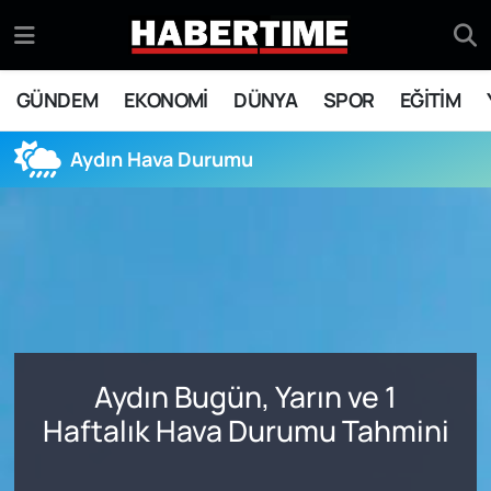
GÜNDEM
Eskişehir Nöbetçi Eczaneler
GÜNDEM
EKONOMİ
DÜNYA
SPOR
EĞİTİM
EKONOMİ
Eskişehir Hava Durumu
Aydın Hava Durumu
DÜNYA
Eskişehir Namaz Vakitleri
SPOR
Eskişehir Trafik Yoğunluk Haritası
EĞİTİM
Süper Lig Puan Durumu ve Fikstür
YAŞAM
Tüm Manşetler
Aydın Bugün, Yarın ve 1
SİYASET
Son Dakika Haberleri
Haftalık Hava Durumu Tahmini
ASAYİŞ
Haber Arşivi