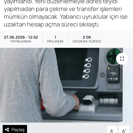
yayımlandı. Yeni düzenlemeyle adres teyidi
yapılmadan para çekme ve transfer işlemleri
SAĞLIK
mümkün olmayacak. Yabancı uyruklular için ise
uzaktan hesap açma süreci sıkılaştı.
27.06.2026 - 12:52
1
2 DK
YAYINLANMA
PAYLAŞIM
OKUNMA SÜRESI
Paylaş
-
+
A
A