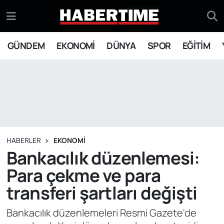
GÜNDEM
Eskişehir Nöbetçi Eczaneler
GÜNDEM
EKONOMİ
DÜNYA
SPOR
EĞİTİM
EKONOMİ
Eskişehir Hava Durumu
DÜNYA
Eskişehir Namaz Vakitleri
SPOR
Eskişehir Trafik Yoğunluk Haritası
EĞİTİM
Süper Lig Puan Durumu ve Fikstür
HABERLER
EKONOMİ
Bankacılık düzenlemesi:
YAŞAM
Tüm Manşetler
Para çekme ve para
transferi şartları değişti
SİYASET
Son Dakika Haberleri
Bankacılık düzenlemeleri Resmi Gazete'de
ASAYİŞ
Haber Arşivi