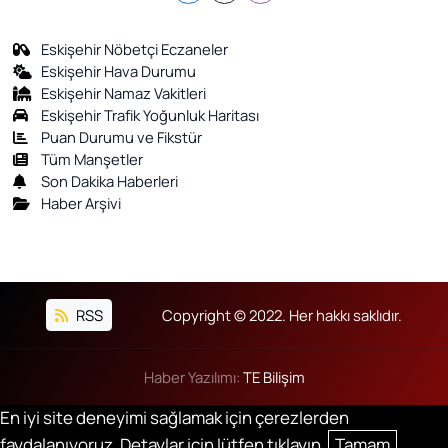
Eskişehir Nöbetçi Eczaneler
Eskişehir Hava Durumu
Eskişehir Namaz Vakitleri
Eskişehir Trafik Yoğunluk Haritası
Puan Durumu ve Fikstür
Tüm Manşetler
Son Dakika Haberleri
Haber Arşivi
RSS
Copyright © 2022. Her hakkı saklıdır.
Haber Yazılımı:
TE Bilişim
En iyi site deneyimi sağlamak için çerezlerden
faydalanıyoruz. Detaylar için lütfen tıklayın.
Tamam