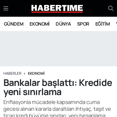
GÜNDEM
Eskişehir Nöbetçi Eczaneler
GÜNDEM
EKONOMİ
DÜNYA
SPOR
EĞİTİM
EKONOMİ
Eskişehir Hava Durumu
DÜNYA
Eskişehir Namaz Vakitleri
SPOR
Eskişehir Trafik Yoğunluk Haritası
EĞİTİM
Süper Lig Puan Durumu ve Fikstür
HABERLER
EKONOMİ
Bankalar başlattı: Kredide
YAŞAM
Tüm Manşetler
yeni sınırlama
SİYASET
Son Dakika Haberleri
Enflasyonla mücadele kapsamında cuma
gecesi alınan kararla daraltılan ihtiyaç, taşıt ve
ASAYİŞ
Haber Arşivi
ticari kredi büyüme sınırları, yeni hesaplama