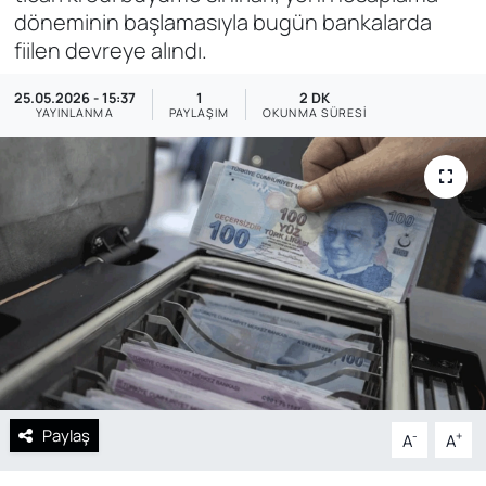
döneminin başlamasıyla bugün bankalarda
SAĞLIK
fiilen devreye alındı.
25.05.2026 - 15:37
1
2 DK
YAYINLANMA
PAYLAŞIM
OKUNMA SÜRESI
Paylaş
-
+
A
A