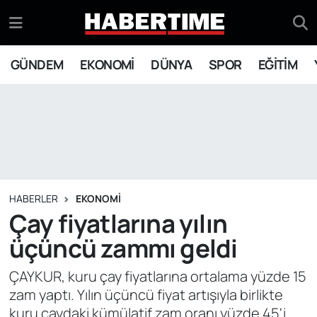
GÜNDEM
Eskişehir Nöbetçi Eczaneler
GÜNDEM
EKONOMİ
DÜNYA
SPOR
EĞİTİM
EKONOMİ
Eskişehir Hava Durumu
DÜNYA
Eskişehir Namaz Vakitleri
SPOR
Eskişehir Trafik Yoğunluk Haritası
EĞİTİM
Süper Lig Puan Durumu ve Fikstür
HABERLER
EKONOMİ
Çay fiyatlarına yılın
YAŞAM
Tüm Manşetler
üçüncü zammı geldi
SİYASET
Son Dakika Haberleri
ÇAYKUR, kuru çay fiyatlarına ortalama yüzde 15
zam yaptı. Yılın üçüncü fiyat artışıyla birlikte
ASAYİŞ
Haber Arşivi
kuru çaydaki kümülatif zam oranı yüzde 45'i