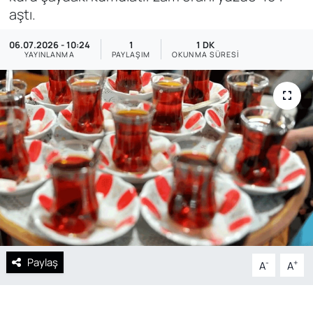
aştı.
SAĞLIK
06.07.2026 - 10:24
1
1 DK
YAYINLANMA
PAYLAŞIM
OKUNMA SÜRESI
Paylaş
-
+
A
A