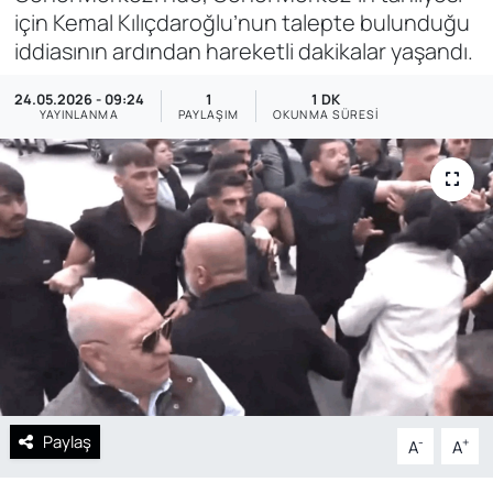
için Kemal Kılıçdaroğlu’nun talepte bulunduğu
SAĞLIK
iddiasının ardından hareketli dakikalar yaşandı.
24.05.2026 - 09:24
1
1 DK
YAYINLANMA
PAYLAŞIM
OKUNMA SÜRESI
Paylaş
-
+
A
A