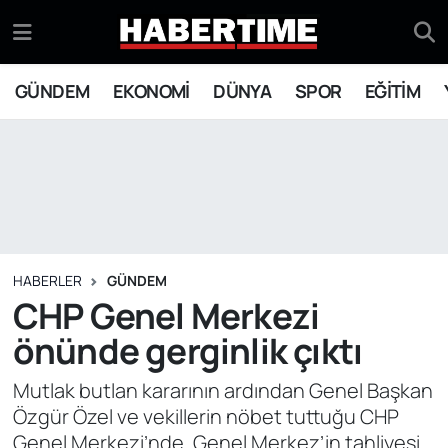
GÜNDEM
Eskişehir Nöbetçi Eczaneler
GÜNDEM
EKONOMİ
DÜNYA
SPOR
EĞİTİM
EKONOMİ
Eskişehir Hava Durumu
DÜNYA
Eskişehir Namaz Vakitleri
SPOR
Eskişehir Trafik Yoğunluk Haritası
EĞİTİM
Süper Lig Puan Durumu ve Fikstür
HABERLER
GÜNDEM
CHP Genel Merkezi
YAŞAM
Tüm Manşetler
önünde gerginlik çıktı
SİYASET
Son Dakika Haberleri
Mutlak butlan kararının ardından Genel Başkan
Özgür Özel ve vekillerin nöbet tuttuğu CHP
ASAYİŞ
Haber Arşivi
Genel Merkezi’nde, Genel Merkez’in tahliyesi