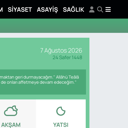
M
SİYASET
ASAYİŞ
SAĞLIK
7 Ağustos 2026
24 Safer 1448
tırmaktan geri durmayacağım." Allâhü Teâlâ
en de onları affetmeye devam edeceğim."
AKŞAM
YATSI