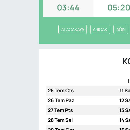
03:44
05:2
SAĞLIK
ALACAKAYA
ARICAK
AĞIN
K
25 Tem Cts
11 S
26 Tem Paz
12 S
27 Tem Pts
13 S
28 Tem Sal
14 S
29 Tem Çar
15 S