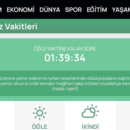
M
EKONOMİ
DÜNYA
SPOR
EĞİTİM
YAŞA
 Vakitleri
ÖĞLE VAKTINE KALAN SÜRE
01:39:33
zzetine yemin ederim ki ruhları cesetlerinde oldukça kullarını sap
e yemin olsun ki onlar benden mağfiret talep ettikleri müddetçe b
(Hadis-i şerif)
ÖĞLE
İKINDI