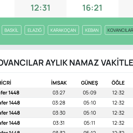
0
12:31
16:21
BASKİL
ELAZIĞ
KARAKOÇAN
KEBAN
KOVANCILA
OVANCILAR AYLIK NAMAZ VAKITLE
HİCRİ
İMSAK
GÜNEŞ
ÖĞLE
afer 1448
03:27
05:09
12:32
afer 1448
03:28
05:10
12:32
afer 1448
03:30
05:10
12:32
afer 1448
03:31
05:11
12:32
afer 1448
03:32
05:12
12:32