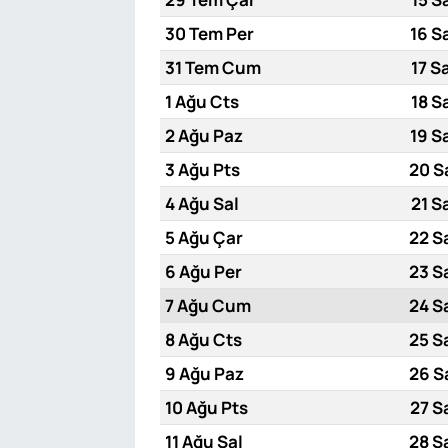
30 Tem Per
16 S
31 Tem Cum
17 S
1 Ağu Cts
18 S
2 Ağu Paz
19 S
3 Ağu Pts
20 S
4 Ağu Sal
21 S
5 Ağu Çar
22 S
6 Ağu Per
23 S
7 Ağu Cum
24 S
8 Ağu Cts
25 S
9 Ağu Paz
26 S
10 Ağu Pts
27 S
11 Ağu Sal
28 S