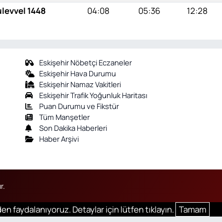
ulevvel 1448
04:08
05:36
12:28
Eskişehir Nöbetçi Eczaneler
Eskişehir Hava Durumu
Eskişehir Namaz Vakitleri
Eskişehir Trafik Yoğunluk Haritası
Puan Durumu ve Fikstür
Tüm Manşetler
Son Dakika Haberleri
Haber Arşivi
r.
en faydalanıyoruz. Detaylar için lütfen tıklayın.
Tamam