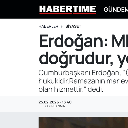
GÜNDE
GÜNDEM
Eskişehir Nöbetçi Eczaneler
HABERLER
SİYASET
Erdoğan: M
EKONOMİ
Eskişehir Hava Durumu
doğrudur, y
DÜNYA
Eskişehir Namaz Vakitleri
SPOR
Eskişehir Trafik Yoğunluk Haritası
Cumhurbaşkanı Erdoğan, "(M
hukukidir.Ramazanın manevi 
EĞİTİM
Süper Lig Puan Durumu ve Fikstür
olan hizmettir." dedi.
YAŞAM
Tüm Manşetler
25.02.2026 - 13:40
YAYINLANMA
SİYASET
Son Dakika Haberleri
ASAYİŞ
Haber Arşivi