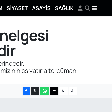
M
SİYASET
ASAYİŞ
SAĞLIK
nelgesi
dir
rindedir,
timizin hissiyatına tercüman
-
+
A
A