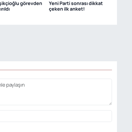
şikçioğlu görevden
Yeni Parti sonrası dikkat
rıldı
çeken ilk anket!