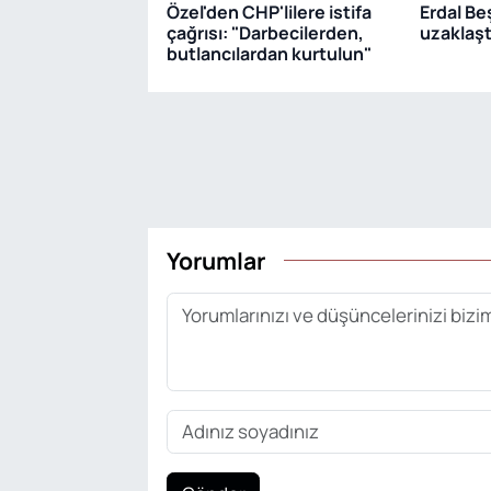
Özel'den CHP'lilere istifa
Erdal Be
çağrısı: "Darbecilerden,
uzaklaştı
butlancılardan kurtulun"
Yorumlar