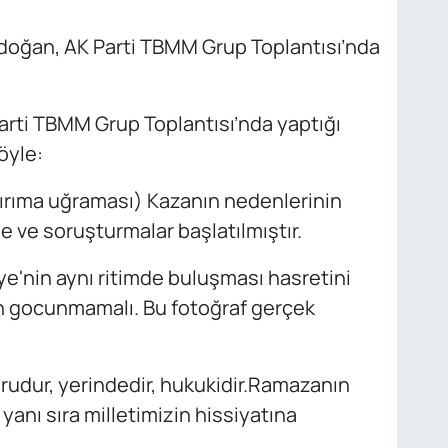
oğan, AK Parti TBMM Grup Toplantısı’nda
rti TBMM Grup Toplantısı’nda yaptığı
öyle:
 kırıma uğraması) Kazanın nedenlerinin
e ve soruşturmalar başlatılmıştır.
ye'nin aynı ritimde buluşması hasretini
an gocunmamalı. Bu fotoğraf gerçek
udur, yerindedir, hukukidir.Ramazanın
anı sıra milletimizin hissiyatına