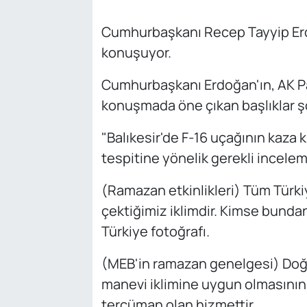
Cumhurbaşkanı Recep Tayyip Erd
konuşuyor.
Cumhurbaşkanı Erdoğan'ın, AK Pa
konuşmada öne çıkan başlıklar ş
"Balıkesir'de F-16 uçağının kaza
tespitine yönelik gerekli incelem
(Ramazan etkinlikleri) Tüm Türki
çektiğimiz iklimdir. Kimse bund
Türkiye fotoğrafı.
(MEB'in ramazan genelgesi) Doğr
manevi iklimine uygun olmasının y
tercüman olan hizmettir.