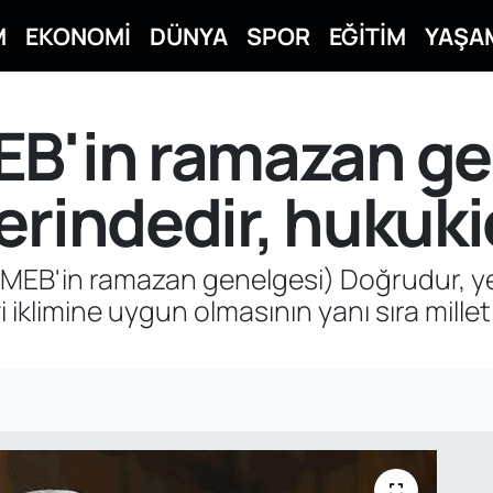
M
EKONOMİ
DÜNYA
SPOR
EĞİTİM
YAŞA
EB'in ramazan ge
erindedir, hukuki
EB'in ramazan genelgesi) Doğrudur, ye
iklimine uygun olmasının yanı sıra mille