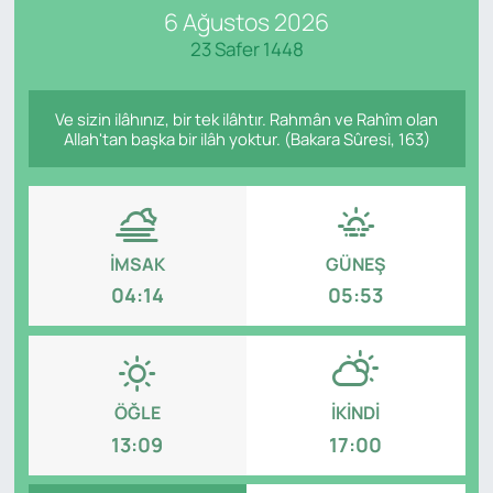
6 Ağustos 2026
SAĞLIK
23 Safer 1448
Ve sizin ilâhınız, bir tek ilâhtır. Rahmân ve Rahîm olan
Allah'tan başka bir ilâh yoktur. (Bakara Sûresi, 163)
İMSAK
GÜNEŞ
04:14
05:53
ÖĞLE
İKINDI
13:09
17:00