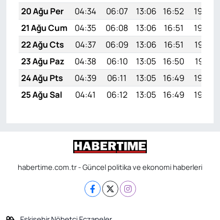
20 Ağu Per
04:34
06:07
13:06
16:52
19:56
21 Ağu Cum
04:35
06:08
13:06
16:51
19:54
22 Ağu Cts
04:37
06:09
13:06
16:51
19:53
23 Ağu Paz
04:38
06:10
13:05
16:50
19:51
24 Ağu Pts
04:39
06:11
13:05
16:49
19:50
25 Ağu Sal
04:41
06:12
13:05
16:49
19:48
habertime.com.tr - Güncel politika ve ekonomi haberleri
Eskişehir Nöbetçi Eczaneler