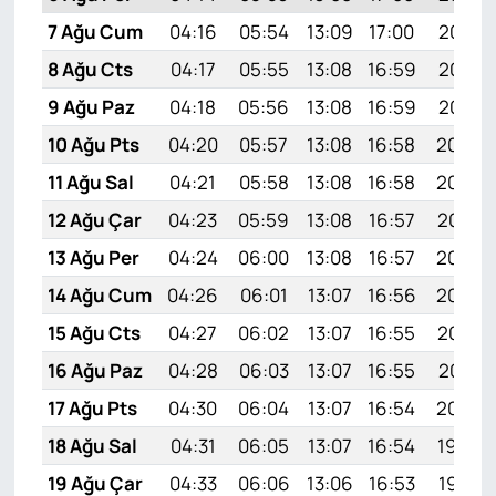
7 Ağu Cum
04:16
05:54
13:09
17:00
20:13
8 Ağu Cts
04:17
05:55
13:08
16:59
20:12
9 Ağu Paz
04:18
05:56
13:08
16:59
20:10
10 Ağu Pts
04:20
05:57
13:08
16:58
20:09
11 Ağu Sal
04:21
05:58
13:08
16:58
20:08
12 Ağu Çar
04:23
05:59
13:08
16:57
20:07
13 Ağu Per
04:24
06:00
13:08
16:57
20:05
14 Ağu Cum
04:26
06:01
13:07
16:56
20:04
15 Ağu Cts
04:27
06:02
13:07
16:55
20:03
16 Ağu Paz
04:28
06:03
13:07
16:55
20:01
17 Ağu Pts
04:30
06:04
13:07
16:54
20:00
18 Ağu Sal
04:31
06:05
13:07
16:54
19:59
19 Ağu Çar
04:33
06:06
13:06
16:53
19:57