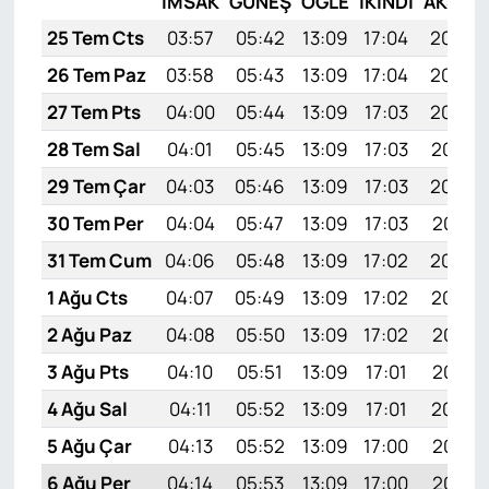
İMSAK
GÜNEŞ
ÖĞLE
İKINDI
AKŞAM
25 Tem Cts
03:57
05:42
13:09
17:04
20:26
26 Tem Paz
03:58
05:43
13:09
17:04
20:25
27 Tem Pts
04:00
05:44
13:09
17:03
20:24
28 Tem Sal
04:01
05:45
13:09
17:03
20:23
29 Tem Çar
04:03
05:46
13:09
17:03
20:22
30 Tem Per
04:04
05:47
13:09
17:03
20:21
31 Tem Cum
04:06
05:48
13:09
17:02
20:20
1 Ağu Cts
04:07
05:49
13:09
17:02
20:19
2 Ağu Paz
04:08
05:50
13:09
17:02
20:18
3 Ağu Pts
04:10
05:51
13:09
17:01
20:17
4 Ağu Sal
04:11
05:52
13:09
17:01
20:16
5 Ağu Çar
04:13
05:52
13:09
17:00
20:15
6 Ağu Per
04:14
05:53
13:09
17:00
20:14