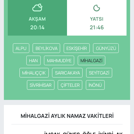
AKŞAM
YATSI
20:14
21:46
ALPU
BEYLİKOVA
ESKİŞEHİR
GÜNYÜZÜ
HAN
MAHMUDİYE
MİHALGAZİ
MİHALIÇÇIK
SARICAKAYA
SEYİTGAZİ
SİVRİHİSAR
ÇİFTELER
İNÖNÜ
MİHALGAZİ AYLIK NAMAZ VAKITLERI