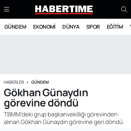
GÜNDEM
Eskişehir Nöbetçi Eczaneler
GÜNDEM
EKONOMİ
DÜNYA
SPOR
EĞİTİM
EKONOMİ
Eskişehir Hava Durumu
DÜNYA
Eskişehir Namaz Vakitleri
SPOR
Eskişehir Trafik Yoğunluk Haritası
EĞİTİM
Süper Lig Puan Durumu ve Fikstür
HABERLER
GÜNDEM
Gökhan Günaydın
YAŞAM
Tüm Manşetler
görevine döndü
SİYASET
Son Dakika Haberleri
TBMM'deki grup başkanvekilliği görevinden
alınan Gökhan Günaydın görevine geri döndü.
ASAYİŞ
Haber Arşivi