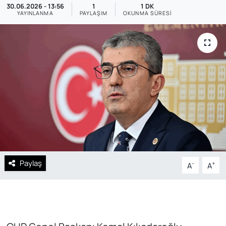
30.06.2026 - 13:56
1
1 DK
YAYINLANMA
PAYLAŞIM
OKUNMA SÜRESI
SAĞLIK
Paylaş
-
+
A
A