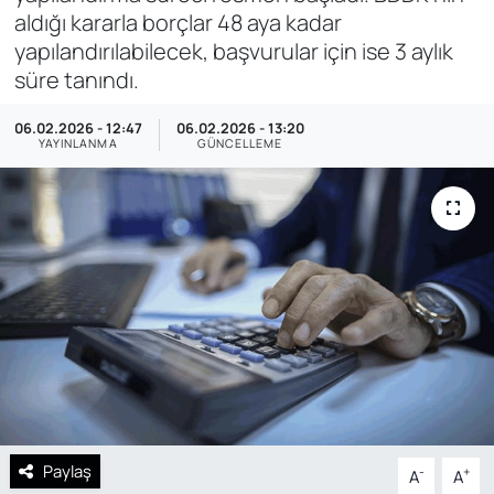
aldığı kararla borçlar 48 aya kadar
SAĞLIK
yapılandırılabilecek, başvurular için ise 3 aylık
süre tanındı.
06.02.2026 - 12:47
06.02.2026 - 13:20
YAYINLANMA
GÜNCELLEME
Paylaş
-
+
A
A