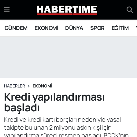
GÜNDEM
Eskişehir Nöbetçi Eczaneler
GÜNDEM
EKONOMİ
DÜNYA
SPOR
EĞİTİM
EKONOMİ
Eskişehir Hava Durumu
DÜNYA
Eskişehir Namaz Vakitleri
SPOR
Eskişehir Trafik Yoğunluk Haritası
EĞİTİM
Süper Lig Puan Durumu ve Fikstür
HABERLER
EKONOMİ
Kredi yapılandırması
YAŞAM
Tüm Manşetler
başladı
SİYASET
Son Dakika Haberleri
Kredi ve kredi kartı borçları nedeniyle yasal
takipte bulunan 2 milyonu aşkın kişi için
ASAYİŞ
Haber Arşivi
yapılandırma süreci resmen başladı. BDDK’nın