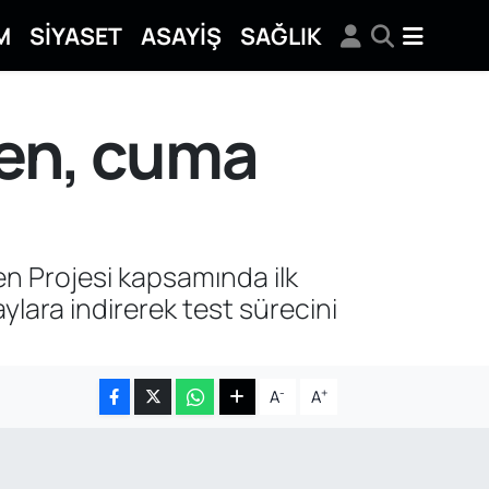
M
SİYASET
ASAYİŞ
SAĞLIK
tren, cuma
Tren Projesi kapsamında ilk
aylara indirerek test sürecini
-
+
A
A