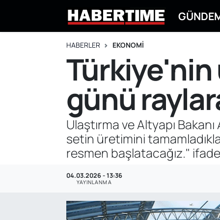
GÜNDE
GÜNDEM
Eskişehir Nöbetçi Eczaneler
HABERLER
EKONOMİ
Türkiye'nin 
EKONOMİ
Eskişehir Hava Durumu
günü raylar
DÜNYA
Eskişehir Namaz Vakitleri
SPOR
Eskişehir Trafik Yoğunluk Haritası
Ulaştırma ve Altyapı Bakanı A
setin üretimini tamamladıklar
EĞİTİM
Süper Lig Puan Durumu ve Fikstür
resmen başlatacağız." ifades
YAŞAM
Tüm Manşetler
04.03.2026 - 13:36
YAYINLANMA
SİYASET
Son Dakika Haberleri
ASAYİŞ
Haber Arşivi