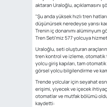
aktaran Uraloğlu, açıklamasını ş
"Şu anda yüksek hızlı tren hatlar
düşünürsek neredeyse yarısı kada
Trenin iç donanımı alüminyum gövde
Tren Seti'miz 577 yolcuya hizmet
Uraloğlu, seti oluşturan araçları
tren kontrol ve izleme, otomatik
yolcu giriş kapıları, tam otomatik
görsel yolcu bilgilendirme ve kame
Trende yolcular için seyahat esna
erişimi, yiyecek ve içecek ihtiyaçl
otomatlar ve mutfak bölümü oldu
kaydetti: