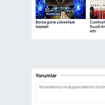
Borsa güne yükselişle
Cumhurb
başladı
Suudi Ar
etti
Yorumlar