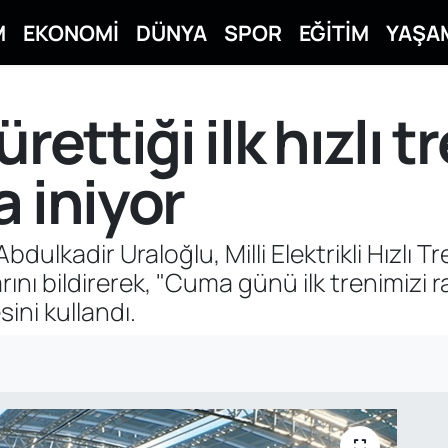
M
EKONOMİ
DÜNYA
SPOR
EĞİTİM
YAŞA
ürettiği ilk hızlı 
a iniyor
bdulkadir Uraloğlu, Milli Elektrikli Hızlı 
ını bildirerek, "Cuma günü ilk trenimizi r
ini kullandı.