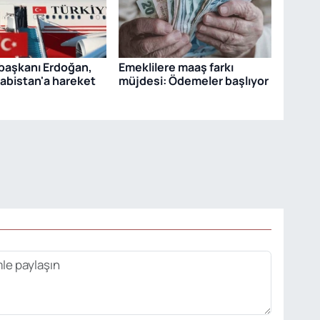
aşkanı Erdoğan,
Emeklilere maaş farkı
abistan'a hareket
müjdesi: Ödemeler başlıyor