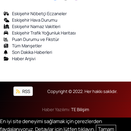
Eskişehir Nöbetçi Eczaneler
Eskişehir Hava Durumu
Eskişehir Namaz Vakitleri
Eskişehir Trafik Yoğunluk Haritası
Puan Durumu ve Fikstür
Tüm Manşetler
Son Dakika Haberleri
Haber Arşivi
RSS
Copyright © 2022. Her hakkı saklıdır.
Haber Yazılımı:
TE Bilişim
En iyi site deneyimi sağlamak için çerezlerden
faydalanıyoruz. Detaylar için lütfen tıklayın.
Tamam