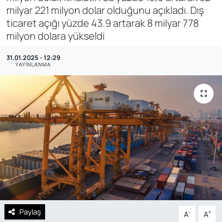
milyar 221 milyon dolar olduğunu açıkladı. Dış
SAĞLIK
ticaret açığı yüzde 43.9 artarak 8 milyar 778
milyon dolara yükseldi
31.01.2025 - 12:29
YAYINLANMA
Paylaş
-
+
A
A