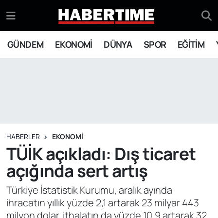
GÜNDEM
Eskişehir Nöbetçi Eczaneler
GÜNDEM
EKONOMİ
DÜNYA
SPOR
EĞİTİM
EKONOMİ
Eskişehir Hava Durumu
DÜNYA
Eskişehir Namaz Vakitleri
SPOR
Eskişehir Trafik Yoğunluk Haritası
EĞİTİM
Süper Lig Puan Durumu ve Fikstür
HABERLER
EKONOMİ
TÜİK açıkladı: Dış ticaret
YAŞAM
Tüm Manşetler
açığında sert artış
SİYASET
Son Dakika Haberleri
Türkiye İstatistik Kurumu, aralık ayında
ihracatın yıllık yüzde 2,1 artarak 23 milyar 443
ASAYİŞ
Haber Arşivi
milyon dolar, ithalatın da yüzde 10,9 artarak 32