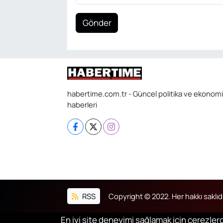
Gönder
habertime.com.tr - Güncel politika ve ekonomi
haberleri
RSS
Copyright © 2022. Her hakkı saklıdı
En iyi site deneyimi sağlamak için çerezlerd