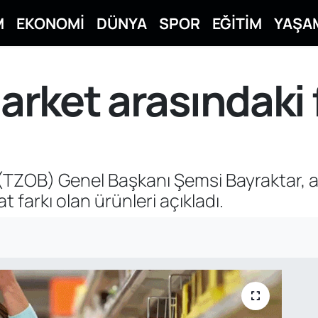
M
EKONOMİ
DÜNYA
SPOR
EĞİTİM
YAŞA
market arasındaki f
ği (TZOB) Genel Başkanı Şemsi Bayraktar, 
t farkı olan ürünleri açıkladı.