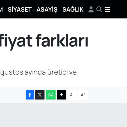
M
SİYASET
ASAYİŞ
SAĞLIK
iyat farkları
ağustos ayında üretici ve
-
+
A
A