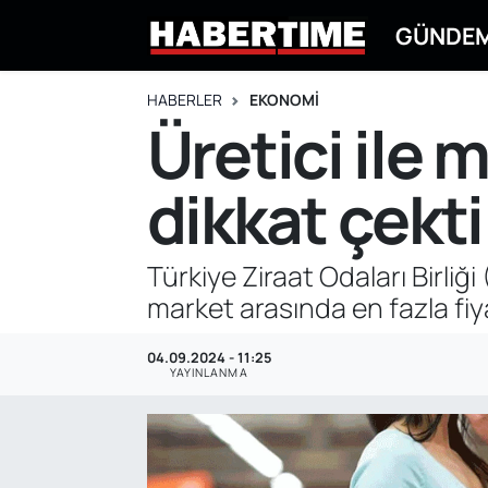
GÜNDE
GÜNDEM
Eskişehir Nöbetçi Eczaneler
HABERLER
EKONOMİ
Üretici ile 
EKONOMİ
Eskişehir Hava Durumu
dikkat çekti
DÜNYA
Eskişehir Namaz Vakitleri
SPOR
Eskişehir Trafik Yoğunluk Haritası
Türkiye Ziraat Odaları Birli
market arasında en fazla fiya
EĞİTİM
Süper Lig Puan Durumu ve Fikstür
04.09.2024 - 11:25
YAŞAM
Tüm Manşetler
YAYINLANMA
SİYASET
Son Dakika Haberleri
ASAYİŞ
Haber Arşivi