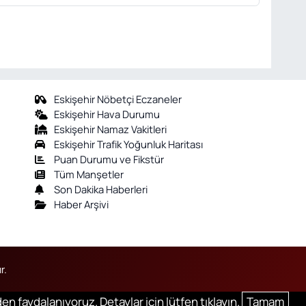
Eskişehir Nöbetçi Eczaneler
Eskişehir Hava Durumu
Eskişehir Namaz Vakitleri
Eskişehir Trafik Yoğunluk Haritası
Puan Durumu ve Fikstür
Tüm Manşetler
Son Dakika Haberleri
Haber Arşivi
r.
en faydalanıyoruz. Detaylar için lütfen tıklayın.
Tamam