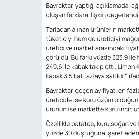
Bayraktar, yaptığı açıklamada, ağu
oluşan farklara ilişkin değerlen
Tarladan alınan ürünlerin market
tüketiciyi hem de üreticiyi mağdu
üretici ve market arasındaki fiyat
görüldü. Bu farkı yüzde 323,9 ile
249,6 ile kabak takip etti. Limon 
kabak 3,5 kat fazlaya satıldı." ifad
Bayraktar, geçen ay fiyatı en faz
üreticide ise kuru üzüm olduğuna
ürünün ise markette kuru incir, ü
Özellikle patates, kuru soğan ve l
yüzde 30 düştüğüne işaret eden B