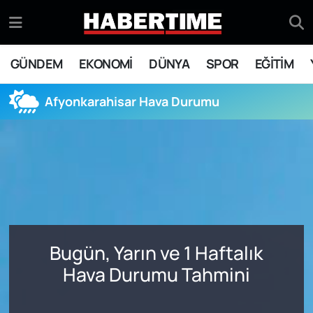
GÜNDEM
Eskişehir Nöbetçi Eczaneler
GÜNDEM
EKONOMİ
DÜNYA
SPOR
EĞİTİM
EKONOMİ
Eskişehir Hava Durumu
Afyonkarahisar Hava Durumu
DÜNYA
Eskişehir Namaz Vakitleri
SPOR
Eskişehir Trafik Yoğunluk Haritası
EĞİTİM
Süper Lig Puan Durumu ve Fikstür
YAŞAM
Tüm Manşetler
Bugün, Yarın ve 1 Haftalık
SİYASET
Son Dakika Haberleri
Hava Durumu Tahmini
ASAYİŞ
Haber Arşivi