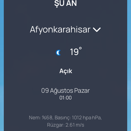
ŞU AN
SAĞLIK
Afyonkarahisar
°
19
Açık
09 Ağustos Pazar
01:00
Nem: %68, Basınç: 1012 hpa hPa,
Rüzgar: 2.61 m/s