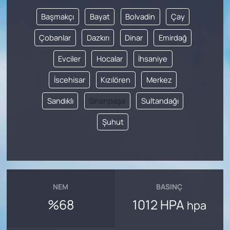
Başmakçı
Bayat
Bolvadin
Çay
Çobanlar
Dazkırı
Dinar
Emirdağ
Evciler
Hocalar
İhsaniye
İscehisar
Kızılören
Merkez
Sandıklı
Sinanpaşa
Sultandağı
Şuhut
NEM
BASINÇ
%68
1012 HPA
hpa