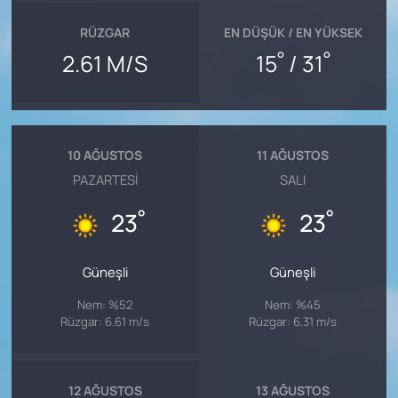
RÜZGAR
EN DÜŞÜK / EN YÜKSEK
°
°
2.61 M/S
15
/ 31
10 AĞUSTOS
11 AĞUSTOS
PAZARTESI
SALI
°
°
23
23
Güneşli
Güneşli
Nem: %52
Nem: %45
Rüzgar: 6.61 m/s
Rüzgar: 6.31 m/s
12 AĞUSTOS
13 AĞUSTOS