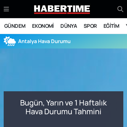
GÜNDEM
Eskişehir Nöbetçi Eczaneler
GÜNDEM
EKONOMİ
DÜNYA
SPOR
EĞİTİM
EKONOMİ
Eskişehir Hava Durumu
Antalya Hava Durumu
DÜNYA
Eskişehir Namaz Vakitleri
SPOR
Eskişehir Trafik Yoğunluk Haritası
EĞİTİM
Süper Lig Puan Durumu ve Fikstür
YAŞAM
Tüm Manşetler
Bugün, Yarın ve 1 Haftalık
SİYASET
Son Dakika Haberleri
Hava Durumu Tahmini
ASAYİŞ
Haber Arşivi