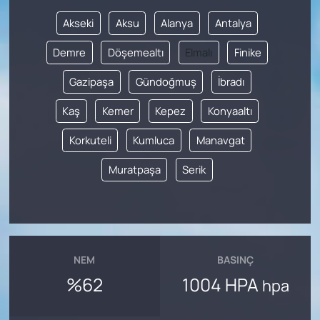
Akseki
Aksu
Alanya
Antalya
Demre
Döşemealtı
Elmalı
Finike
Gazipaşa
Gündoğmuş
İbradı
Kaş
Kemer
Kepez
Konyaaltı
Korkuteli
Kumluca
Manavgat
Muratpaşa
Serik
NEM
BASINÇ
%62
1004 HPA
hpa