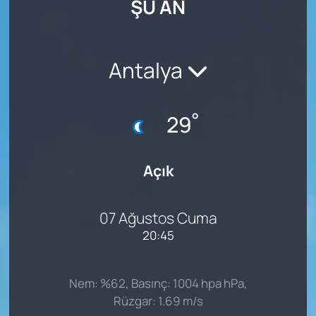
ŞU AN
SAĞLIK
Antalya
°
29
Açık
07 Ağustos Cuma
20:45
Nem: %62, Basınç: 1004 hpa hPa,
Rüzgar: 1.69 m/s