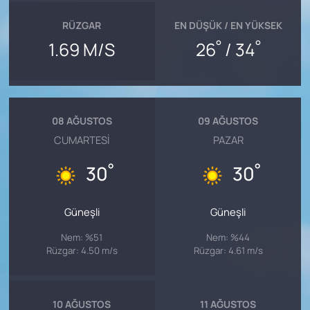
RÜZGAR
EN DÜŞÜK / EN YÜKSEK
°
°
1.69 M/S
26
/ 34
08 AĞUSTOS
09 AĞUSTOS
CUMARTESI
PAZAR
°
°
30
30
Güneşli
Güneşli
Nem: %51
Nem: %44
Rüzgar: 4.50 m/s
Rüzgar: 4.61 m/s
10 AĞUSTOS
11 AĞUSTOS