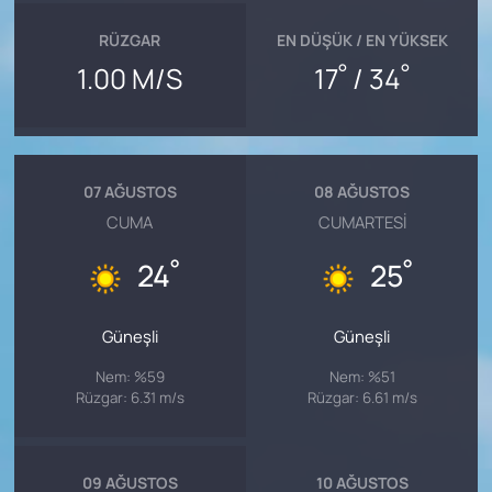
RÜZGAR
EN DÜŞÜK / EN YÜKSEK
°
°
1.00 M/S
17
/ 34
07 AĞUSTOS
08 AĞUSTOS
CUMA
CUMARTESI
°
°
24
25
Güneşli
Güneşli
Nem: %59
Nem: %51
Rüzgar: 6.31 m/s
Rüzgar: 6.61 m/s
09 AĞUSTOS
10 AĞUSTOS