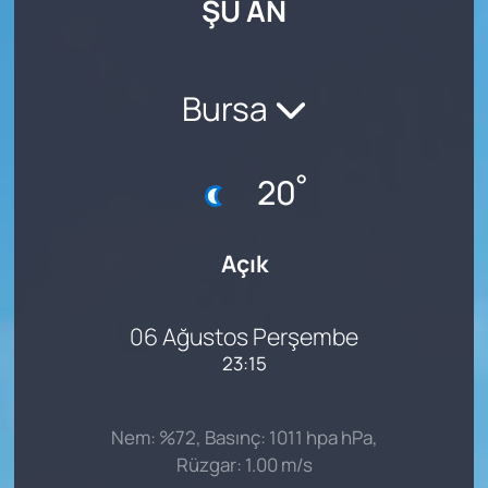
ŞU AN
SAĞLIK
Bursa
°
20
Açık
06 Ağustos Perşembe
23:15
Nem: %72, Basınç: 1011 hpa hPa,
Rüzgar: 1.00 m/s