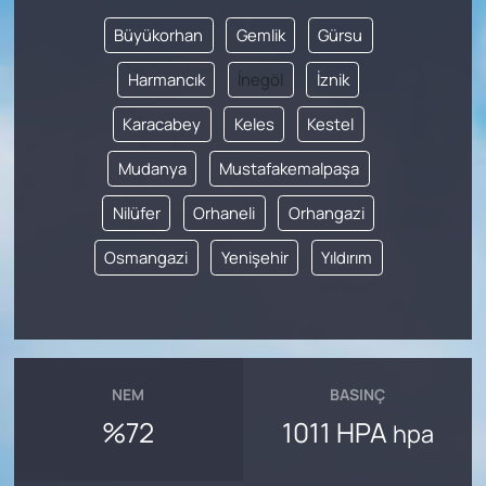
Büyükorhan
Gemlik
Gürsu
Harmancık
İnegöl
İznik
Karacabey
Keles
Kestel
Mudanya
Mustafakemalpaşa
Nilüfer
Orhaneli
Orhangazi
Osmangazi
Yenişehir
Yıldırım
NEM
BASINÇ
%72
1011 HPA
hpa