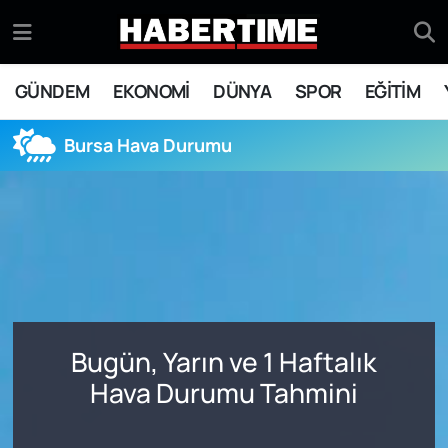
GÜNDEM
Eskişehir Nöbetçi Eczaneler
GÜNDEM
EKONOMİ
DÜNYA
SPOR
EĞİTİM
EKONOMİ
Eskişehir Hava Durumu
Bursa Hava Durumu
DÜNYA
Eskişehir Namaz Vakitleri
SPOR
Eskişehir Trafik Yoğunluk Haritası
EĞİTİM
Süper Lig Puan Durumu ve Fikstür
YAŞAM
Tüm Manşetler
Bugün, Yarın ve 1 Haftalık
SİYASET
Son Dakika Haberleri
Hava Durumu Tahmini
ASAYİŞ
Haber Arşivi