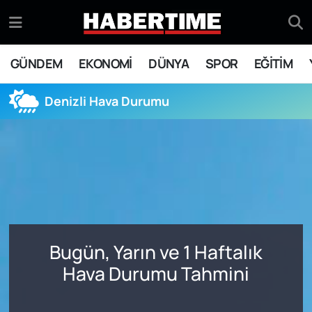
GÜNDEM
Eskişehir Nöbetçi Eczaneler
GÜNDEM
EKONOMİ
DÜNYA
SPOR
EĞİTİM
EKONOMİ
Eskişehir Hava Durumu
Denizli Hava Durumu
DÜNYA
Eskişehir Namaz Vakitleri
SPOR
Eskişehir Trafik Yoğunluk Haritası
EĞİTİM
Süper Lig Puan Durumu ve Fikstür
YAŞAM
Tüm Manşetler
Bugün, Yarın ve 1 Haftalık
SİYASET
Son Dakika Haberleri
Hava Durumu Tahmini
ASAYİŞ
Haber Arşivi