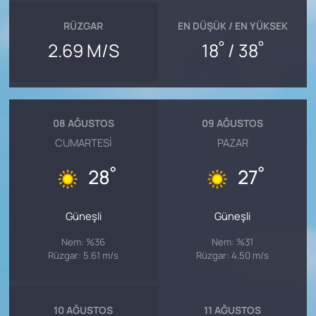
RÜZGAR
EN DÜŞÜK / EN YÜKSEK
°
°
2.69 M/S
18
/ 38
08 AĞUSTOS
09 AĞUSTOS
CUMARTESI
PAZAR
°
°
28
27
Güneşli
Güneşli
Nem: %36
Nem: %31
Rüzgar: 5.61 m/s
Rüzgar: 4.50 m/s
10 AĞUSTOS
11 AĞUSTOS