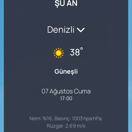
ŞU AN
SAĞLIK
Denizli
°
38
Güneşli
07 Ağustos Cuma
17:00
Nem: %16, Basınç: 1003 hpa hPa,
Rüzgar: 2.69 m/s