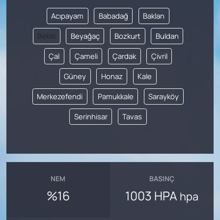
Acıpayam
Babadağ
Baklan
Bekilli
Beyağaç
Bozkurt
Buldan
Çal
Çameli
Çardak
Çivril
Güney
Honaz
Kale
Merkezefendi
Pamukkale
Sarayköy
Serinhisar
Tavas
NEM
BASINÇ
%16
1003 HPA
hpa