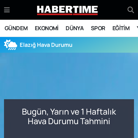
GÜNDEM
Eskişehir Nöbetçi Eczaneler
GÜNDEM
EKONOMİ
DÜNYA
SPOR
EĞİTİM
EKONOMİ
Eskişehir Hava Durumu
Elazığ Hava Durumu
DÜNYA
Eskişehir Namaz Vakitleri
SPOR
Eskişehir Trafik Yoğunluk Haritası
EĞİTİM
Süper Lig Puan Durumu ve Fikstür
YAŞAM
Tüm Manşetler
Bugün, Yarın ve 1 Haftalık
SİYASET
Son Dakika Haberleri
Hava Durumu Tahmini
ASAYİŞ
Haber Arşivi