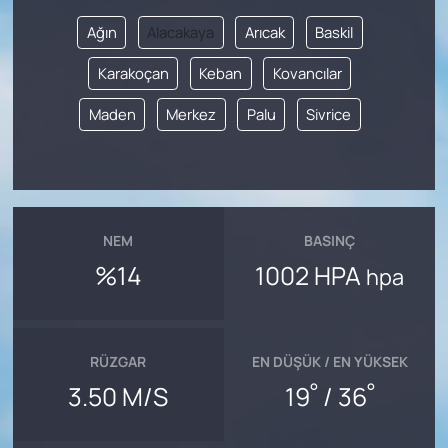
Ağın
Alacakaya
Arıcak
Baskil
Karakoçan
Keban
Kovancılar
Maden
Merkez
Palu
Sivrice
NEM
BASINÇ
%14
1002 HPA
hpa
RÜZGAR
EN DÜŞÜK / EN YÜKSEK
°
°
3.50 M/S
19
/ 36