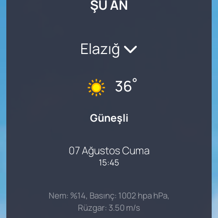
ŞU AN
SAĞLIK
Elazığ
°
36
Güneşli
07 Ağustos Cuma
15:45
Nem: %14, Basınç: 1002 hpa hPa,
Rüzgar: 3.50 m/s