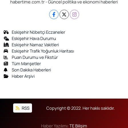
habertime.com.tr - Güncel politika ve ekonomi haberleri
Eskişehir Nöbetçi Eczaneler
Eskişehir Hava Durumu
Eskişehir Namaz Vakitleri
Eskişehir Trafik Yoğunluk Haritası
Puan Durumu ve Fikstür
Tüm Manşetler
Son Dakika Haberleri
Haber Arşivi
RSS
Copyright © 2022. Her hakkı saklıdır.
Haber Yazılımı:
TE Bilişim