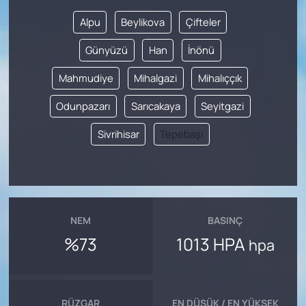
Alpu
Beylikova
Çifteler
Günyüzü
Han
İnönü
Mahmudiye
Mihalgazi
Mihalıççık
Odunpazarı
Sarıcakaya
Seyitgazi
Sivrihisar
Tepebaşı
NEM
BASINÇ
%73
1013 HPA
hpa
RÜZGAR
EN DÜŞÜK / EN YÜKSEK