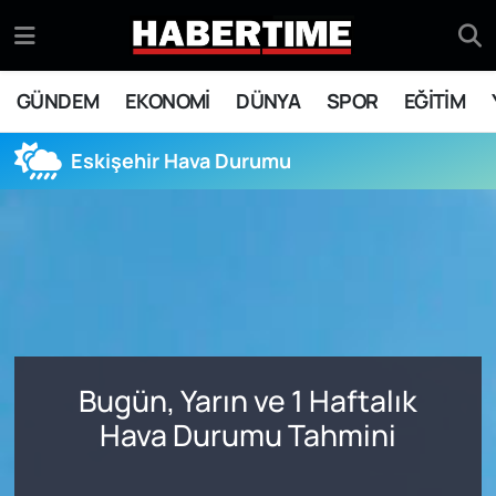
GÜNDEM
Eskişehir Nöbetçi Eczaneler
GÜNDEM
EKONOMİ
DÜNYA
SPOR
EĞİTİM
EKONOMİ
Eskişehir Hava Durumu
Eskişehir Hava Durumu
DÜNYA
Eskişehir Namaz Vakitleri
SPOR
Eskişehir Trafik Yoğunluk Haritası
EĞİTİM
Süper Lig Puan Durumu ve Fikstür
YAŞAM
Tüm Manşetler
Bugün, Yarın ve 1 Haftalık
SİYASET
Son Dakika Haberleri
Hava Durumu Tahmini
ASAYİŞ
Haber Arşivi