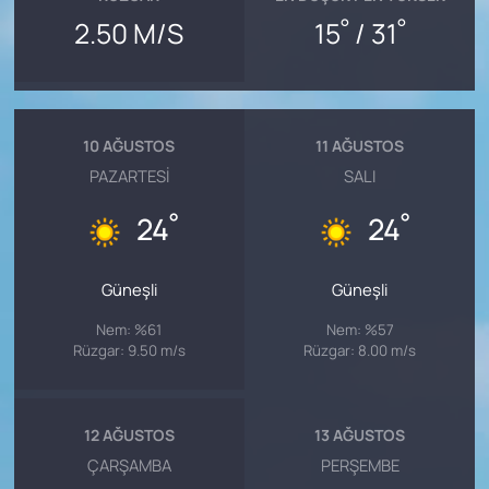
°
°
2.50 M/S
15
/ 31
10 AĞUSTOS
11 AĞUSTOS
PAZARTESI
SALI
°
°
24
24
Güneşli
Güneşli
Nem: %61
Nem: %57
Rüzgar: 9.50 m/s
Rüzgar: 8.00 m/s
12 AĞUSTOS
13 AĞUSTOS
ÇARŞAMBA
PERŞEMBE