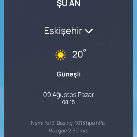
ŞU AN
SAĞLIK
Eskişehir
°
20
Güneşli
09 Ağustos Pazar
08:15
Nem: %73, Basınç: 1013 hpa hPa,
Rüzgar: 2.50 m/s