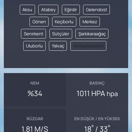
Aksu
Atabey
Eğirdir
Gelendost
Gönen
Keçiborlu
Merkez
Senirkent
Sütçüler
Şarkikaraağaç
Uluborlu
Yalvaç
Yenişarbademli
NEM
BASINÇ
%34
1011 HPA
hpa
RÜZGAR
EN DÜŞÜK / EN YÜKSEK
°
°
1.81 M/S
18
/ 33