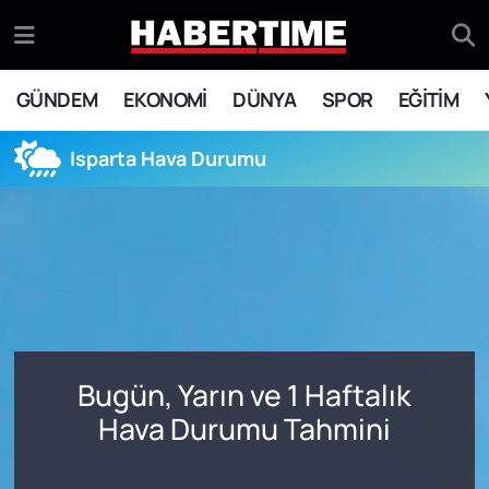
GÜNDEM
Eskişehir Nöbetçi Eczaneler
GÜNDEM
EKONOMİ
DÜNYA
SPOR
EĞİTİM
EKONOMİ
Eskişehir Hava Durumu
Isparta Hava Durumu
DÜNYA
Eskişehir Namaz Vakitleri
SPOR
Eskişehir Trafik Yoğunluk Haritası
EĞİTİM
Süper Lig Puan Durumu ve Fikstür
YAŞAM
Tüm Manşetler
Bugün, Yarın ve 1 Haftalık
SİYASET
Son Dakika Haberleri
Hava Durumu Tahmini
ASAYİŞ
Haber Arşivi