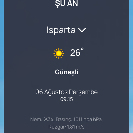
ŞU AN
SAĞLIK
Isparta
°
26
Güneşli
06 Ağustos Perşembe
09:15
Nem: %34, Basınç: 1011 hpa hPa,
Rüzgar: 1.81 m/s