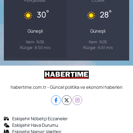
PERŞEMBE
CUMA
°
°
30
28
Güneşli
Güneşli
Nem: %36
Nem: %35
Rüzgar: 8.50 m/s
Rüzgar: 6.61 m/s
habertime.com.tr - Güncel politika ve ekonomi haberleri
Eskişehir Nöbetçi Eczaneler
Eskişehir Hava Durumu
Eskişehir Namaz Vakitleri