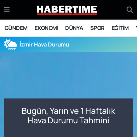
GÜNDEM
Eskişehir Nöbetçi Eczaneler
GÜNDEM
EKONOMİ
DÜNYA
SPOR
EĞİTİM
EKONOMİ
Eskişehir Hava Durumu
İzmir Hava Durumu
DÜNYA
Eskişehir Namaz Vakitleri
SPOR
Eskişehir Trafik Yoğunluk Haritası
EĞİTİM
Süper Lig Puan Durumu ve Fikstür
YAŞAM
Tüm Manşetler
Bugün, Yarın ve 1 Haftalık
SİYASET
Son Dakika Haberleri
Hava Durumu Tahmini
ASAYİŞ
Haber Arşivi