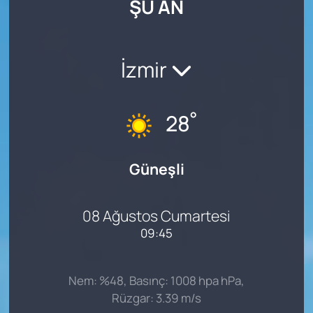
ŞU AN
SAĞLIK
İzmir
°
28
Güneşli
08 Ağustos Cumartesi
09:45
Nem: %48, Basınç: 1008 hpa hPa,
Rüzgar: 3.39 m/s