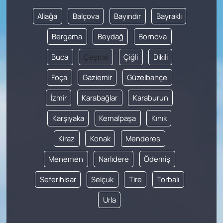
Aliağa
Balçova
Bayındır
Bayraklı
Bergama
Beydağ
Bornova
Buca
Çeşme
Çiğli
Dikili
Foça
Gaziemir
Güzelbahçe
İzmir
Karabağlar
Karaburun
Karşıyaka
Kemalpaşa
Kınık
Kiraz
Konak
Menderes
Menemen
Narlıdere
Ödemiş
Seferihisar
Selçuk
Tire
Torbalı
Urla