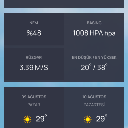
NEM
BASINÇ
%48
1008 HPA
hpa
RÜZGAR
EN DÜŞÜK / EN YÜKSEK
°
°
3.39 M/S
20
/ 38
09 AĞUSTOS
10 AĞUSTOS
PAZAR
PAZARTESI
°
°
29
29