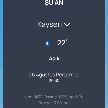
ŞU AN
SAĞLIK
Kayseri
°
22
Açık
06 Ağustos Perşembe
20:30
Nem: %32, Basınç: 1009 hpa hPa,
Rüzgar: 3.00 m/s