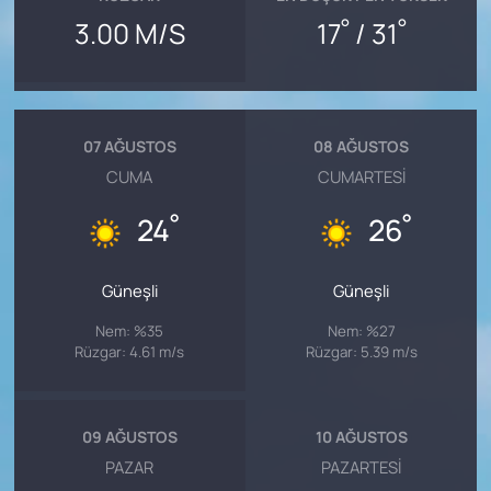
°
°
3.00 M/S
17
/ 31
07 AĞUSTOS
08 AĞUSTOS
CUMA
CUMARTESI
°
°
24
26
Güneşli
Güneşli
Nem: %35
Nem: %27
Rüzgar: 4.61 m/s
Rüzgar: 5.39 m/s
09 AĞUSTOS
10 AĞUSTOS
PAZAR
PAZARTESI