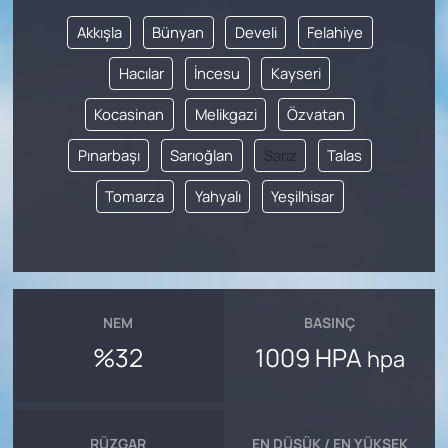
Akkışla
Bünyan
Develi
Felahiye
Hacılar
İncesu
Kayseri
Kocasinan
Melikgazi
Özvatan
Pınarbaşı
Sarıoğlan
Sarız
Talas
Tomarza
Yahyalı
Yeşilhisar
NEM
BASINÇ
%32
1009 HPA
hpa
RÜZGAR
EN DÜŞÜK / EN YÜKSEK