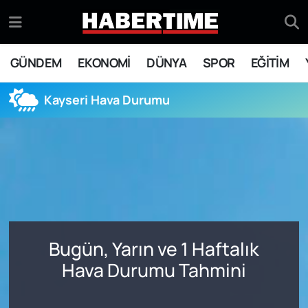
GÜNDEM
Eskişehir Nöbetçi Eczaneler
GÜNDEM
EKONOMİ
DÜNYA
SPOR
EĞİTİM
EKONOMİ
Eskişehir Hava Durumu
Kayseri Hava Durumu
DÜNYA
Eskişehir Namaz Vakitleri
SPOR
Eskişehir Trafik Yoğunluk Haritası
EĞİTİM
Süper Lig Puan Durumu ve Fikstür
YAŞAM
Tüm Manşetler
Bugün, Yarın ve 1 Haftalık
SİYASET
Son Dakika Haberleri
Hava Durumu Tahmini
ASAYİŞ
Haber Arşivi