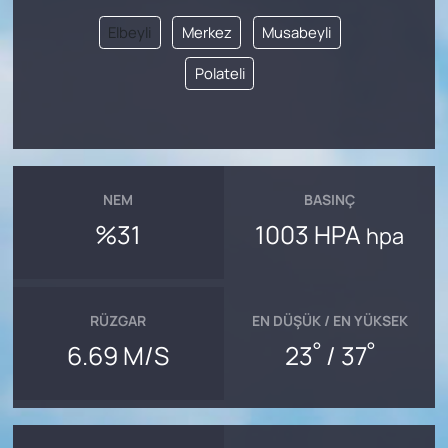
Elbeyli
Merkez
Musabeyli
Polateli
NEM
BASINÇ
%31
1003 HPA
hpa
RÜZGAR
EN DÜŞÜK / EN YÜKSEK
°
°
6.69 M/S
23
/ 37