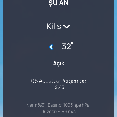
ŞU AN
SAĞLIK
Kilis
°
32
Açık
06 Ağustos Perşembe
19:45
Nem: %31, Basınç: 1003 hpa hPa,
Rüzgar: 6.69 m/s