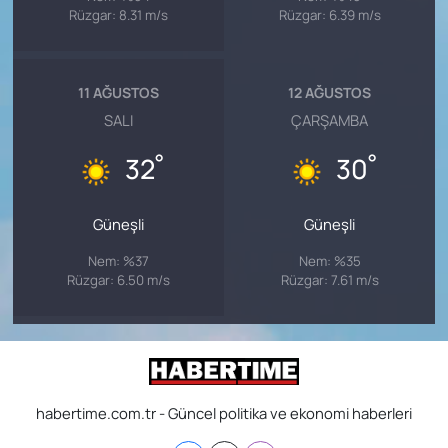
Rüzgar: 8.31 m/s
Rüzgar: 6.39 m/s
11 AĞUSTOS
12 AĞUSTOS
SALI
ÇARŞAMBA
°
°
32
30
Güneşli
Güneşli
Nem: %37
Nem: %35
Rüzgar: 6.50 m/s
Rüzgar: 7.61 m/s
habertime.com.tr - Güncel politika ve ekonomi haberleri