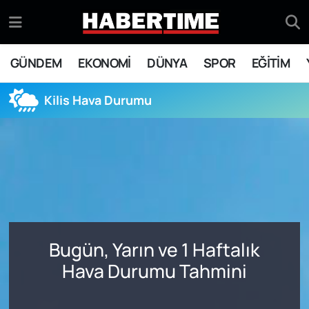
GÜNDEM
Eskişehir Nöbetçi Eczaneler
GÜNDEM
EKONOMİ
DÜNYA
SPOR
EĞİTİM
EKONOMİ
Eskişehir Hava Durumu
Kilis Hava Durumu
DÜNYA
Eskişehir Namaz Vakitleri
SPOR
Eskişehir Trafik Yoğunluk Haritası
EĞİTİM
Süper Lig Puan Durumu ve Fikstür
YAŞAM
Tüm Manşetler
Bugün, Yarın ve 1 Haftalık
SİYASET
Son Dakika Haberleri
Hava Durumu Tahmini
ASAYİŞ
Haber Arşivi