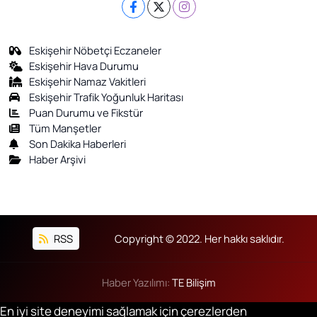
Eskişehir Nöbetçi Eczaneler
Eskişehir Hava Durumu
Eskişehir Namaz Vakitleri
Eskişehir Trafik Yoğunluk Haritası
Puan Durumu ve Fikstür
Tüm Manşetler
Son Dakika Haberleri
Haber Arşivi
RSS
Copyright © 2022. Her hakkı saklıdır.
Haber Yazılımı:
TE Bilişim
En iyi site deneyimi sağlamak için çerezlerden