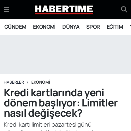
GÜNDEM
Eskişehir Nöbetçi Eczaneler
GÜNDEM
EKONOMİ
DÜNYA
SPOR
EĞİTİM
EKONOMİ
Eskişehir Hava Durumu
DÜNYA
Eskişehir Namaz Vakitleri
SPOR
Eskişehir Trafik Yoğunluk Haritası
EĞİTİM
Süper Lig Puan Durumu ve Fikstür
HABERLER
EKONOMİ
Kredi kartlarında yeni
YAŞAM
Tüm Manşetler
dönem başlıyor: Limitler
nasıl değişecek?
SİYASET
Son Dakika Haberleri
Kredi kartı limitleri pazartesi günü
ASAYİŞ
Haber Arşivi