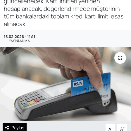
güncellenecek. Kart limitleri yeniden
hesaplanacak, değerlendirmede müşterinin
SAĞLIK
tüm bankalardaki toplam kredi kartı limiti esas
alınacak.
15.02.2026 - 11:11
YAYINLANMA
Paylaş
-
+
A
A