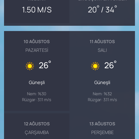
°
°
1.50 M/S
20
/ 34
10 AĞUSTOS
11 AĞUSTOS
PAZARTESI
SALI
°
°
26
26
Güneşli
Güneşli
Nem: %30
Nem: %32
Rüzgar: 3.11 m/s
Rüzgar: 3.11 m/s
12 AĞUSTOS
13 AĞUSTOS
ÇARŞAMBA
PERŞEMBE