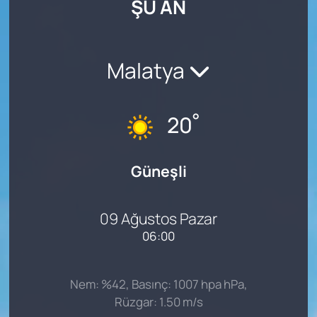
ŞU AN
SAĞLIK
Malatya
°
20
Güneşli
09 Ağustos Pazar
06:00
Nem: %42, Basınç: 1007 hpa hPa,
Rüzgar: 1.50 m/s