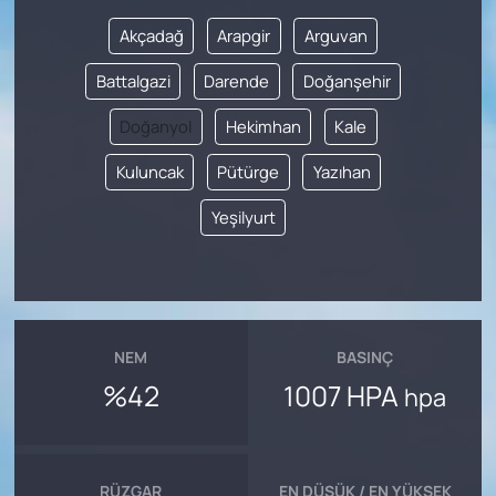
Akçadağ
Arapgir
Arguvan
Battalgazi
Darende
Doğanşehir
Doğanyol
Hekimhan
Kale
Kuluncak
Pütürge
Yazıhan
Yeşilyurt
NEM
BASINÇ
%42
1007 HPA
hpa
RÜZGAR
EN DÜŞÜK / EN YÜKSEK