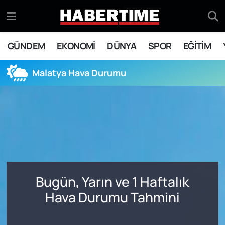
GÜNDEM
Eskişehir Nöbetçi Eczaneler
GÜNDEM
EKONOMİ
DÜNYA
SPOR
EĞİTİM
EKONOMİ
Eskişehir Hava Durumu
Malatya Hava Durumu
DÜNYA
Eskişehir Namaz Vakitleri
SPOR
Eskişehir Trafik Yoğunluk Haritası
EĞİTİM
Süper Lig Puan Durumu ve Fikstür
YAŞAM
Tüm Manşetler
Bugün, Yarın ve 1 Haftalık
SİYASET
Son Dakika Haberleri
Hava Durumu Tahmini
ASAYİŞ
Haber Arşivi