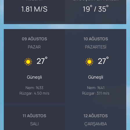
°
°
1.81 M/S
19
/ 35
09 AĞUSTOS
10 AĞUSTOS
PAZAR
PAZARTESI
°
°
27
27
Güneşli
Güneşli
Nem: %33
Nem: %41
Rüzgar: 4.50 m/s
Rüzgar: 3.11 m/s
11 AĞUSTOS
12 AĞUSTOS
SALI
ÇARŞAMBA