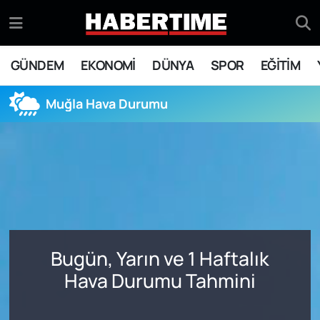
GÜNDEM
Eskişehir Nöbetçi Eczaneler
GÜNDEM
EKONOMİ
DÜNYA
SPOR
EĞİTİM
EKONOMİ
Eskişehir Hava Durumu
Muğla Hava Durumu
DÜNYA
Eskişehir Namaz Vakitleri
SPOR
Eskişehir Trafik Yoğunluk Haritası
EĞİTİM
Süper Lig Puan Durumu ve Fikstür
YAŞAM
Tüm Manşetler
Bugün, Yarın ve 1 Haftalık
SİYASET
Son Dakika Haberleri
Hava Durumu Tahmini
ASAYİŞ
Haber Arşivi