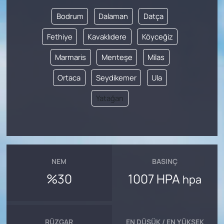
Bodrum
Dalaman
Datça
Fethiye
Kavaklıdere
Köyceğiz
Marmaris
Menteşe
Milas
Ortaca
Seydikemer
Ula
Yatağan
NEM
BASINÇ
%30
1007 HPA
hpa
RÜZGAR
EN DÜŞÜK / EN YÜKSEK