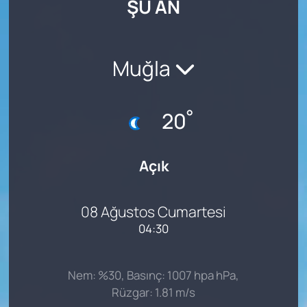
ŞU AN
SAĞLIK
Muğla
°
20
Açık
08 Ağustos Cumartesi
04:30
Nem: %30, Basınç: 1007 hpa hPa,
Rüzgar: 1.81 m/s