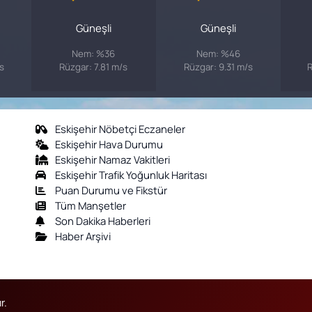
Güneşli
Güneşli
Nem: %36
Nem: %46
s
Rüzgar: 7.81 m/s
Rüzgar: 9.31 m/s
R
Eskişehir Nöbetçi Eczaneler
Eskişehir Hava Durumu
Eskişehir Namaz Vakitleri
Eskişehir Trafik Yoğunluk Haritası
Puan Durumu ve Fikstür
Tüm Manşetler
Son Dakika Haberleri
Haber Arşivi
r.