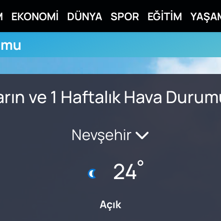
M
EKONOMİ
DÜNYA
SPOR
EĞİTİM
YAŞA
umu
rın ve 1 Haftalık Hava Duru
Nevşehir
°
24
Açık