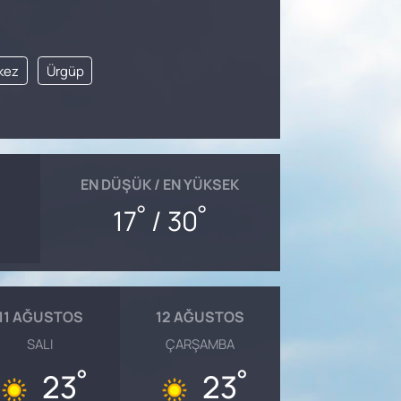
kez
Ürgüp
EN DÜŞÜK / EN YÜKSEK
°
°
17
/ 30
11 AĞUSTOS
12 AĞUSTOS
SALI
ÇARŞAMBA
°
°
23
23