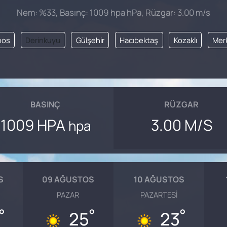
Nem: %33, Basınç: 1009 hpa hPa, Rüzgar: 3.00 m/s
nos
Derinkuyu
Gülşehir
Hacıbektaş
Kozaklı
Mer
BASINÇ
RÜZGAR
1009 HPA
3.00 M/S
hpa
S
09 AĞUSTOS
10 AĞUSTOS
PAZAR
PAZARTESI
°
°
°
25
23