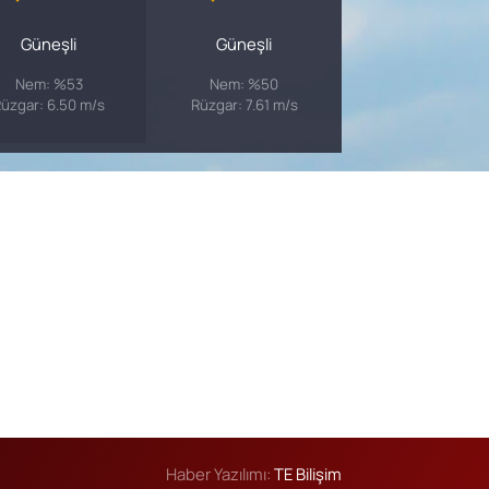
Güneşli
Güneşli
Nem: %53
Nem: %50
üzgar: 6.50 m/s
Rüzgar: 7.61 m/s
Haber Yazılımı:
TE Bilişim