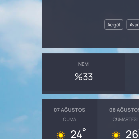
SAĞLIK
Acıgöl
Ava
NEM
%33
07 AĞUSTOS
08 AĞUSTO
CUMA
CUMARTESI
°
24
26