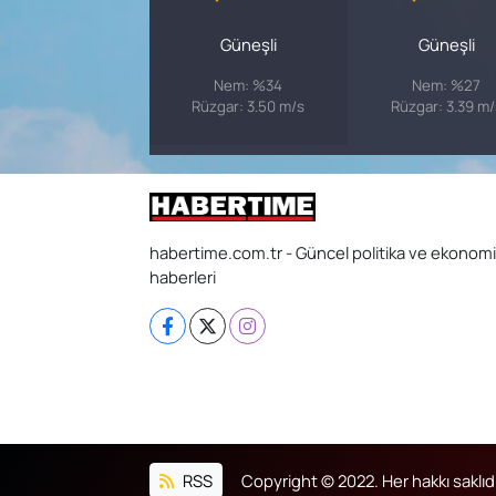
Güneşli
Güneşli
Nem: %34
Nem: %27
Rüzgar: 3.50 m/s
Rüzgar: 3.39 m/
habertime.com.tr - Güncel politika ve ekonomi
haberleri
RSS
Copyright © 2022. Her hakkı saklıdı