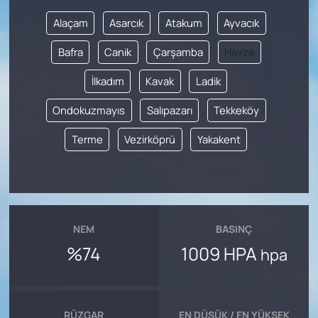
Alaçam
Asarcık
Atakum
Ayvacık
Bafra
Canik
Çarşamba
Havza
İlkadım
Kavak
Ladik
Ondokuzmayıs
Salıpazarı
Tekkeköy
Terme
Vezirköprü
Yakakent
NEM
BASINÇ
%74
1009 HPA
hpa
RÜZGAR
EN DÜŞÜK / EN YÜKSEK