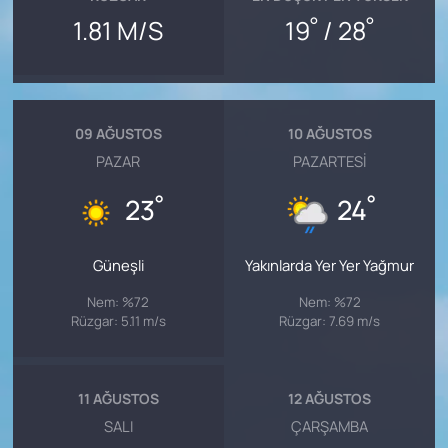
°
°
1.81 M/S
19
/ 28
09 AĞUSTOS
10 AĞUSTOS
PAZAR
PAZARTESI
°
°
23
24
Güneşli
Yakınlarda Yer Yer Yağmur
Nem: %72
Nem: %72
Rüzgar: 5.11 m/s
Rüzgar: 7.69 m/s
11 AĞUSTOS
12 AĞUSTOS
SALI
ÇARŞAMBA