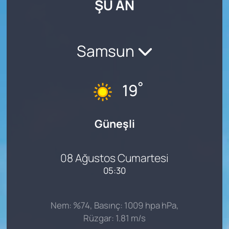
ŞU AN
SAĞLIK
Samsun
°
19
Güneşli
08 Ağustos Cumartesi
05:30
Nem: %74, Basınç: 1009 hpa hPa,
Rüzgar: 1.81 m/s