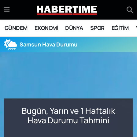
GÜNDEM
Eskişehir Nöbetçi Eczaneler
GÜNDEM
EKONOMİ
DÜNYA
SPOR
EĞİTİM
EKONOMİ
Eskişehir Hava Durumu
Samsun Hava Durumu
DÜNYA
Eskişehir Namaz Vakitleri
SPOR
Eskişehir Trafik Yoğunluk Haritası
EĞİTİM
Süper Lig Puan Durumu ve Fikstür
YAŞAM
Tüm Manşetler
Bugün, Yarın ve 1 Haftalık
SİYASET
Son Dakika Haberleri
Hava Durumu Tahmini
ASAYİŞ
Haber Arşivi