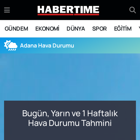
GÜNDEM
Eskişehir Nöbetçi Eczaneler
GÜNDEM
EKONOMİ
DÜNYA
SPOR
EĞİTİM
EKONOMİ
Eskişehir Hava Durumu
Adana Hava Durumu
DÜNYA
Eskişehir Namaz Vakitleri
SPOR
Eskişehir Trafik Yoğunluk Haritası
EĞİTİM
Süper Lig Puan Durumu ve Fikstür
YAŞAM
Tüm Manşetler
Bugün, Yarın ve 1 Haftalık
SİYASET
Son Dakika Haberleri
Hava Durumu Tahmini
ASAYİŞ
Haber Arşivi