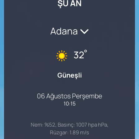
ŞU AN
SAĞLIK
Adana
°
32
Güneşli
06 Ağustos Perşembe
10:15
Nem: %52, Basınç: 1007 hpa hPa,
Rüzgar: 1.89 m/s