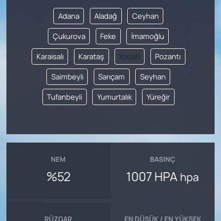
Adana
Aladağ
Ceyhan
Çukurova
Feke
İmamoğlu
Karaisalı
Karataş
Kozan
Pozantı
Saimbeyli
Sarıçam
Seyhan
Tufanbeyli
Yumurtalık
Yüreğir
NEM
BASINÇ
%52
1007 HPA
hpa
RÜZGAR
EN DÜŞÜK / EN YÜKSEK