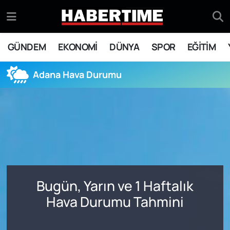
GÜNDEM
Eskişehir Nöbetçi Eczaneler
GÜNDEM
EKONOMİ
DÜNYA
SPOR
EĞİTİM
EKONOMİ
Eskişehir Hava Durumu
Adana Hava Durumu
DÜNYA
Eskişehir Namaz Vakitleri
SPOR
Eskişehir Trafik Yoğunluk Haritası
EĞİTİM
Süper Lig Puan Durumu ve Fikstür
YAŞAM
Tüm Manşetler
Bugün, Yarın ve 1 Haftalık
SİYASET
Son Dakika Haberleri
Hava Durumu Tahmini
ASAYİŞ
Haber Arşivi