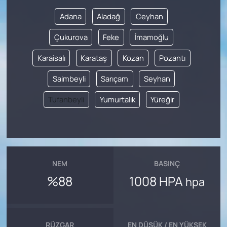
Adana
Aladağ
Ceyhan
Çukurova
Feke
İmamoğlu
Karaisalı
Karataş
Kozan
Pozantı
Saimbeyli
Sarıçam
Seyhan
Tufanbeyli
Yumurtalık
Yüreğir
NEM
BASINÇ
%88
1008 HPA
hpa
RÜZGAR
EN DÜŞÜK / EN YÜKSEK