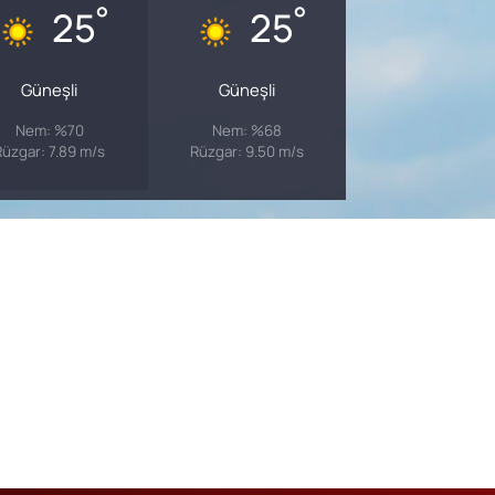
°
°
25
25
Güneşli
Güneşli
Nem: %70
Nem: %68
Rüzgar: 7.89 m/s
Rüzgar: 9.50 m/s