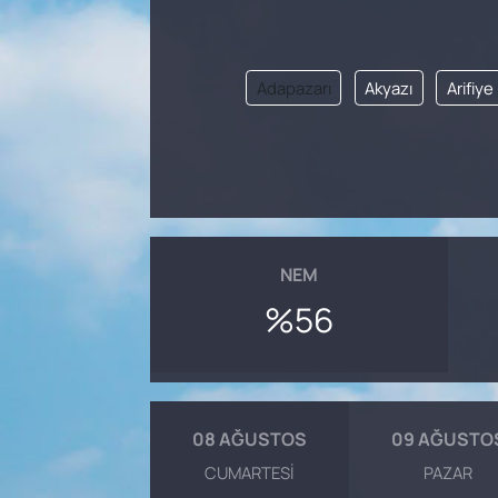
SAĞLIK
Adapazarı
Akyazı
Arifiye
NEM
%56
08 AĞUSTOS
09 AĞUSTO
CUMARTESI
PAZAR