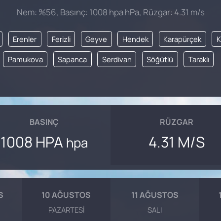
Nem: %56, Basınç: 1008 hpa hPa, Rüzgar: 4.31 m/s
Erenler
Ferizli
Geyve
Hendek
Karapürçek
K
Pamukova
Sapanca
Serdivan
Söğütlü
Taraklı
BASINÇ
RÜZGAR
1008 HPA
4.31 M/S
hpa
S
10 AĞUSTOS
11 AĞUSTOS
PAZARTESI
SALI