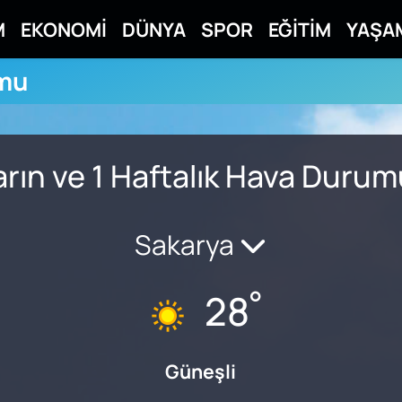
M
EKONOMİ
DÜNYA
SPOR
EĞİTİM
YAŞA
umu
rın ve 1 Haftalık Hava Duru
Sakarya
°
28
Güneşli