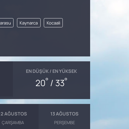
arasu
Kaynarca
Kocaali
EN DÜŞÜK / EN YÜKSEK
°
°
20
/ 33
12 AĞUSTOS
13 AĞUSTOS
ÇARŞAMBA
PERŞEMBE