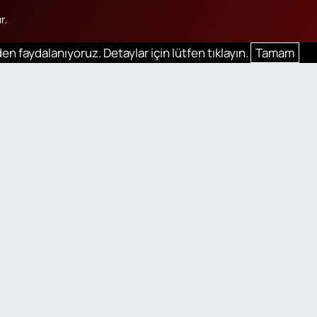
r.
en faydalanıyoruz. Detaylar için lütfen tıklayın.
Tamam