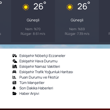
°
°
°
26
26
Güneşli
Güneşli
Nem: %70
Nem: %69
s
Rüzgar: 8.61 m/s
Rüzgar: 7.39 m/s
Eskişehir Nöbetçi Eczaneler
Eskişehir Hava Durumu
Eskişehir Namaz Vakitleri
Eskişehir Trafik Yoğunluk Haritası
Puan Durumu ve Fikstür
Tüm Manşetler
Son Dakika Haberleri
Haber Arşivi