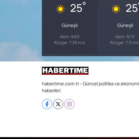
°
25
25
Güneşli
Güneşli
Nem: %63
Nem: %70
Rüzgar: 7.39 m/s
Rüzgar: 7.31 m/
habertime.com.tr - Güncel politika ve ekonomi
haberleri