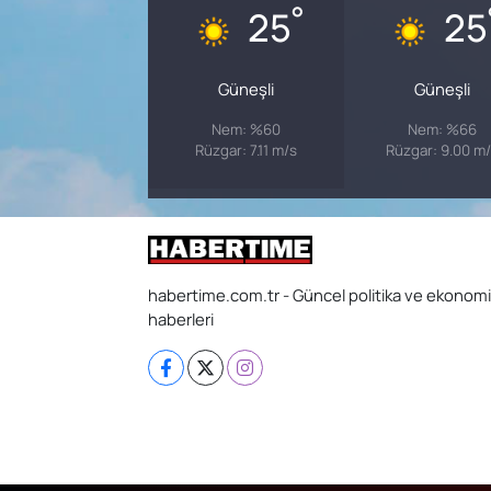
°
25
25
Güneşli
Güneşli
Nem: %60
Nem: %66
Rüzgar: 7.11 m/s
Rüzgar: 9.00 m
habertime.com.tr - Güncel politika ve ekonomi
haberleri