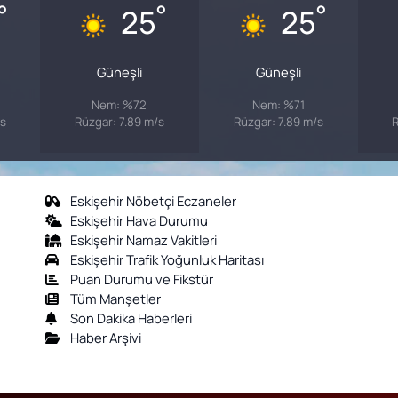
°
°
°
25
25
Güneşli
Güneşli
Nem: %72
Nem: %71
/s
Rüzgar: 7.89 m/s
Rüzgar: 7.89 m/s
R
Eskişehir Nöbetçi Eczaneler
Eskişehir Hava Durumu
Eskişehir Namaz Vakitleri
Eskişehir Trafik Yoğunluk Haritası
Puan Durumu ve Fikstür
Tüm Manşetler
Son Dakika Haberleri
Haber Arşivi