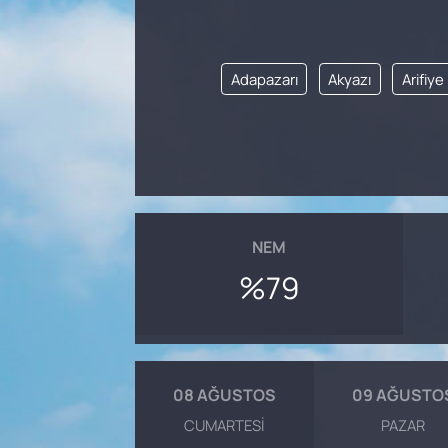
SAĞLIK
Adapazarı
Akyazı
Arifiye
NEM
%79
08 AĞUSTOS
09 AĞUSTO
CUMARTESI
PAZAR