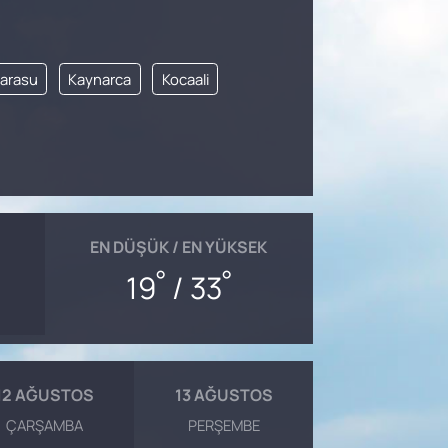
arasu
Kaynarca
Kocaali
EN DÜŞÜK / EN YÜKSEK
°
°
19
/ 33
12 AĞUSTOS
13 AĞUSTOS
ÇARŞAMBA
PERŞEMBE