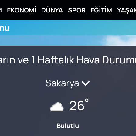
M
EKONOMİ
DÜNYA
SPOR
EĞİTİM
YAŞA
umu
rın ve 1 Haftalık Hava Duru
Sakarya
°
26
Bulutlu