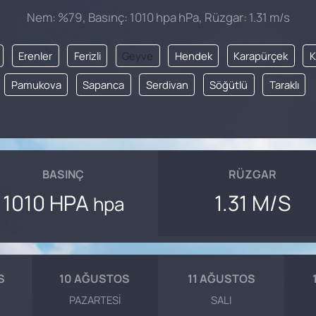
Nem: %79, Basınç: 1010 hpa hPa, Rüzgar: 1.31 m/s
Erenler
Ferizli
Geyve
Hendek
Karapürçek
K
Pamukova
Sapanca
Serdivan
Söğütlü
Taraklı
BASINÇ
RÜZGAR
1010 HPA
1.31 M/S
hpa
S
10 AĞUSTOS
11 AĞUSTOS
PAZARTESI
SALI