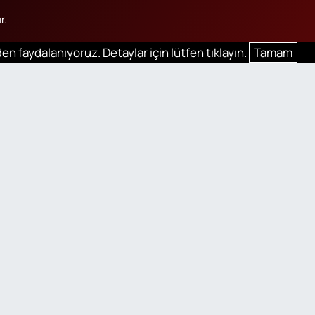
r.
en faydalanıyoruz. Detaylar için lütfen tıklayın.
Tamam