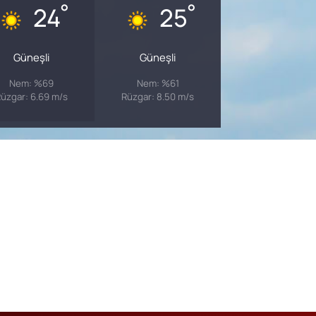
°
°
24
25
Güneşli
Güneşli
Nem: %69
Nem: %61
üzgar: 6.69 m/s
Rüzgar: 8.50 m/s