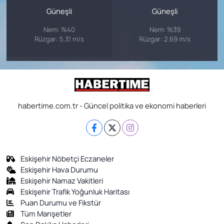
Güneşli
Güneşli
Nem: %40
Nem: %39
Rüzgar: 5.31 m/s
Rüzgar: 2.69 m/s
habertime.com.tr - Güncel politika ve ekonomi haberleri
Eskişehir Nöbetçi Eczaneler
Eskişehir Hava Durumu
Eskişehir Namaz Vakitleri
Eskişehir Trafik Yoğunluk Haritası
Puan Durumu ve Fikstür
Tüm Manşetler