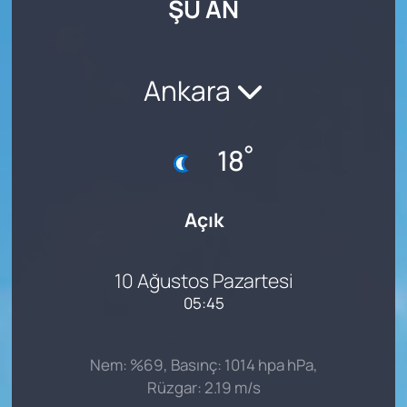
ŞU AN
SAĞLIK
Ankara
°
18
Açık
10 Ağustos Pazartesi
05:45
Nem: %69, Basınç: 1014 hpa hPa,
Rüzgar: 2.19 m/s