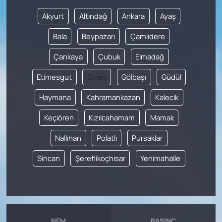
Akyurt
Altındağ
Ankara
Ayaş
Bala
Beypazarı
Çamlıdere
Çankaya
Çubuk
Elmadağ
Etimesgut
Evren
Gölbaşı
Güdül
Haymana
Kahramankazan
Kalecik
Keçiören
Kızılcahamam
Mamak
Nallıhan
Polatlı
Pursaklar
Sincan
Şereflikoçhisar
Yenimahalle
NEM
BASINÇ