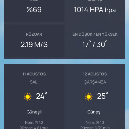
%69
1014 HPA
hpa
RÜZGAR
EN DÜŞÜK / EN YÜKSEK
°
°
2.19 M/S
17
/ 30
11 AĞUSTOS
12 AĞUSTOS
SALI
ÇARŞAMBA
°
°
24
25
Güneşli
Güneşli
Nem: %42
Nem: %40
Rüzgar: 4.81 m/s
Rüzgar: 6.39 m/s