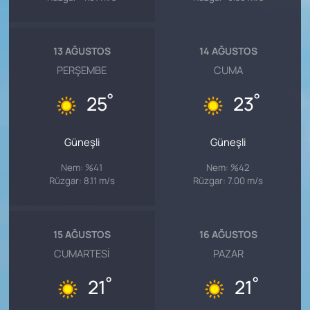
13 AĞUSTOS
14 AĞUSTOS
PERŞEMBE
CUMA
°
°
25
23
Güneşli
Güneşli
Nem: %41
Nem: %42
Rüzgar: 8.11 m/s
Rüzgar: 7.00 m/s
15 AĞUSTOS
16 AĞUSTOS
CUMARTESI
PAZAR
°
°
21
21