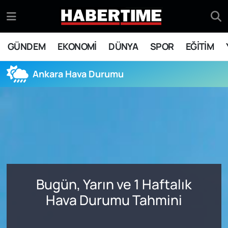
GÜNDEM
Eskişehir Nöbetçi Eczaneler
GÜNDEM
EKONOMİ
DÜNYA
SPOR
EĞİTİM
EKONOMİ
Eskişehir Hava Durumu
Ankara Hava Durumu
DÜNYA
Eskişehir Namaz Vakitleri
SPOR
Eskişehir Trafik Yoğunluk Haritası
EĞİTİM
Süper Lig Puan Durumu ve Fikstür
YAŞAM
Tüm Manşetler
Bugün, Yarın ve 1 Haftalık
SİYASET
Son Dakika Haberleri
Hava Durumu Tahmini
ASAYİŞ
Haber Arşivi