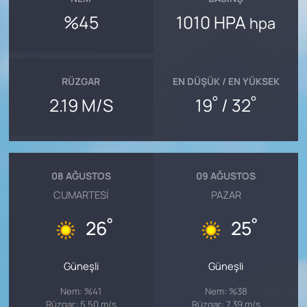
%45
1010 HPA
hpa
RÜZGAR
EN DÜŞÜK / EN YÜKSEK
°
°
2.19 M/S
19
/ 32
08 AĞUSTOS
09 AĞUSTOS
CUMARTESI
PAZAR
°
°
26
25
Güneşli
Güneşli
Nem: %41
Nem: %38
Rüzgar: 5.50 m/s
Rüzgar: 7.39 m/s