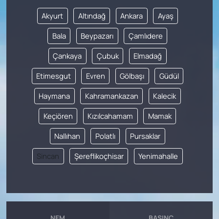
Akyurt
Altındağ
Ankara
Ayaş
Bala
Beypazarı
Çamlıdere
Çankaya
Çubuk
Elmadağ
Etimesgut
Evren
Gölbaşı
Güdül
Haymana
Kahramankazan
Kalecik
Keçiören
Kızılcahamam
Mamak
Nallıhan
Polatlı
Pursaklar
Sincan
Şereflikoçhisar
Yenimahalle
NEM
BASINÇ