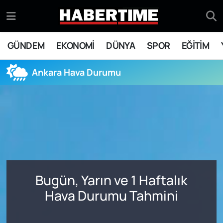
GÜNDEM
Eskişehir Nöbetçi Eczaneler
GÜNDEM
EKONOMİ
DÜNYA
SPOR
EĞİTİM
EKONOMİ
Eskişehir Hava Durumu
Ankara Hava Durumu
DÜNYA
Eskişehir Namaz Vakitleri
SPOR
Eskişehir Trafik Yoğunluk Haritası
EĞİTİM
Süper Lig Puan Durumu ve Fikstür
YAŞAM
Tüm Manşetler
Bugün, Yarın ve 1 Haftalık
SİYASET
Son Dakika Haberleri
Hava Durumu Tahmini
ASAYİŞ
Haber Arşivi