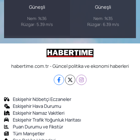
Güneşli
Güneşli
Nem: %36
Nem: %35
Rüzgar: 5.39 m/s
Rüzgar: 6.39 m/s
habertime.com.tr - Güncel politika ve ekonomi haberleri
Eskişehir Nöbetçi Eczaneler
Eskişehir Hava Durumu
Eskişehir Namaz Vakitleri
Eskişehir Trafik Yoğunluk Haritası
Puan Durumu ve Fikstür
Tüm Manşetler