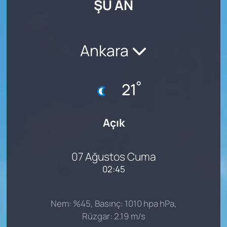
ŞU AN
SAĞLIK
Ankara
°
21
Açık
07 Ağustos Cuma
02:45
Nem: %45, Basınç: 1010 hpa hPa,
Rüzgar: 2.19 m/s