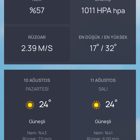
%57
1011 HPA
hpa
RÜZGAR
EN DÜŞÜK / EN YÜKSEK
°
°
2.39 M/S
17
/ 32
10 AĞUSTOS
11 AĞUSTOS
PAZARTESI
SALI
°
°
24
24
Güneşli
Güneşli
Nem: %43
Nem: %41
Rüzgar: 7.11 m/s
Rüzgar: 6.00 m/s