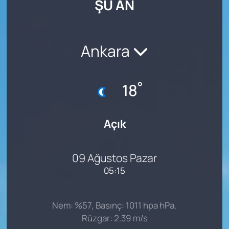
ŞU AN
SAĞLIK
Ankara
°
18
Açık
09 Ağustos Pazar
05:15
Nem: %57, Basınç: 1011 hpa hPa,
Rüzgar: 2.39 m/s