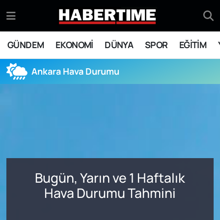
GÜNDEM
Eskişehir Nöbetçi Eczaneler
GÜNDEM
EKONOMİ
DÜNYA
SPOR
EĞİTİM
EKONOMİ
Eskişehir Hava Durumu
Ankara Hava Durumu
DÜNYA
Eskişehir Namaz Vakitleri
SPOR
Eskişehir Trafik Yoğunluk Haritası
EĞİTİM
Süper Lig Puan Durumu ve Fikstür
YAŞAM
Tüm Manşetler
Bugün, Yarın ve 1 Haftalık
SİYASET
Son Dakika Haberleri
Hava Durumu Tahmini
ASAYİŞ
Haber Arşivi