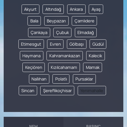
Akyurt
Altındağ
Ankara
Ayaş
Bala
Beypazarı
Çamlıdere
Çankaya
Çubuk
Elmadağ
Etimesgut
Evren
Gölbaşı
Güdül
Haymana
Kahramankazan
Kalecik
Keçiören
Kızılcahamam
Mamak
Nallıhan
Polatlı
Pursaklar
Sincan
Şereflikoçhisar
Yenimahalle
NEM
BASINÇ