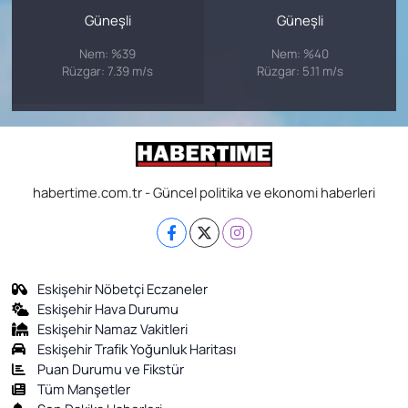
Güneşli
Güneşli
Nem: %39
Nem: %40
Rüzgar: 7.39 m/s
Rüzgar: 5.11 m/s
habertime.com.tr - Güncel politika ve ekonomi haberleri
Eskişehir Nöbetçi Eczaneler
Eskişehir Hava Durumu
Eskişehir Namaz Vakitleri
Eskişehir Trafik Yoğunluk Haritası
Puan Durumu ve Fikstür
Tüm Manşetler