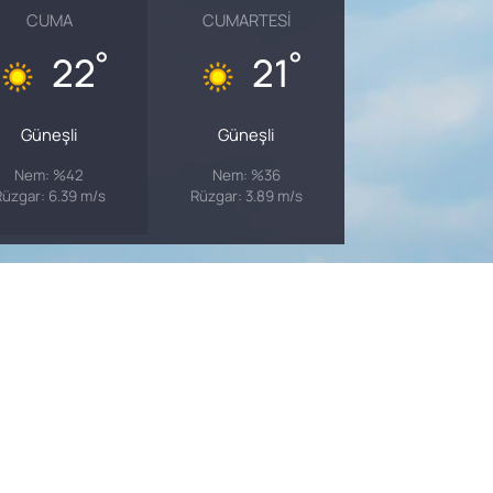
CUMA
CUMARTESI
°
°
22
21
Güneşli
Güneşli
Nem: %42
Nem: %36
üzgar: 6.39 m/s
Rüzgar: 3.89 m/s