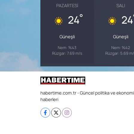
PAZARTESI
SALI
°
24
24
Güneşli
Güneşli
Nem: %43
Nem: %42
Rüzgar: 7.69 m/s
Rüzgar: 5.69 m
habertime.com.tr - Güncel politika ve ekonomi
haberleri