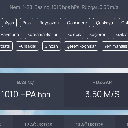
Nem: %28, Basınç: 1010 hpa hPa, Rüzgar: 3.50 m/s
Ayaş
Bala
Beypazarı
Çamlıdere
Çankaya
Çu
Haymana
Kahramankazan
Kalecik
Keçiören
Kızıl
olatlı
Pursaklar
Sincan
Şereflikoçhisar
Yenimahalle
BASINÇ
RÜZGAR
1010 HPA
3.50 M/S
hpa
S
12 AĞUSTOS
13 AĞUSTOS