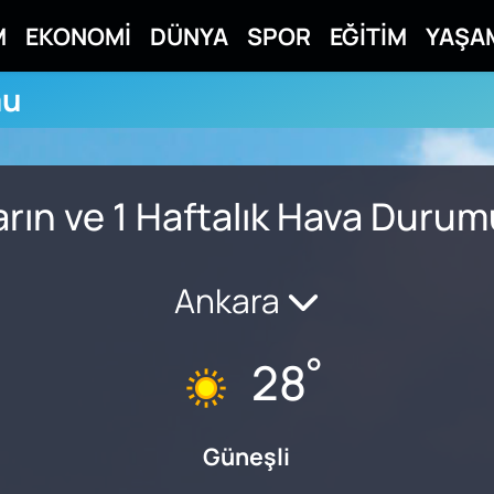
M
EKONOMİ
DÜNYA
SPOR
EĞİTİM
YAŞA
mu
rın ve 1 Haftalık Hava Duru
Ankara
°
28
Güneşli