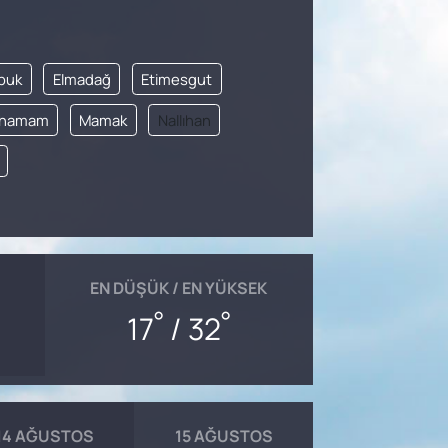
buk
Elmadağ
Etimesgut
cahamam
Mamak
Nallıhan
EN DÜŞÜK / EN YÜKSEK
°
°
17
/ 32
14 AĞUSTOS
15 AĞUSTOS