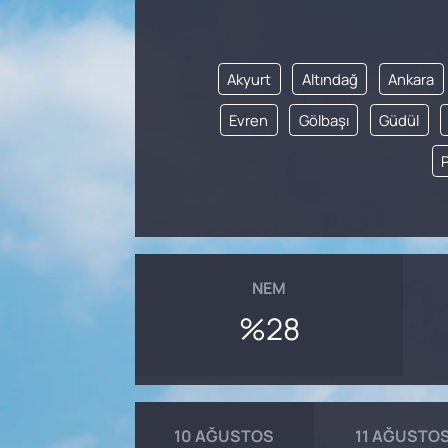
SAĞLIK
Akyurt
Altındağ
Ankara
Evren
Gölbaşı
Güdül
P
NEM
%28
10 AĞUSTOS
11 AĞUSTO