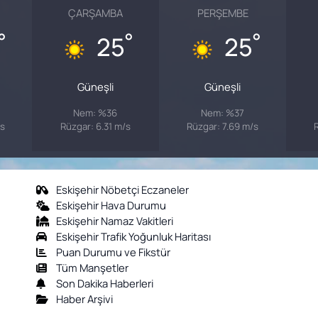
ÇARŞAMBA
PERŞEMBE
°
°
°
25
25
Güneşli
Güneşli
Nem: %36
Nem: %37
/s
Rüzgar: 6.31 m/s
Rüzgar: 7.69 m/s
R
Eskişehir Nöbetçi Eczaneler
Eskişehir Hava Durumu
Eskişehir Namaz Vakitleri
Eskişehir Trafik Yoğunluk Haritası
Puan Durumu ve Fikstür
Tüm Manşetler
Son Dakika Haberleri
Haber Arşivi